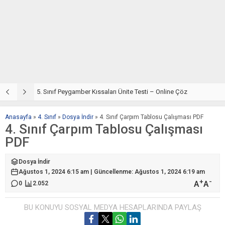
5. Sınıf Din Kültürü ve Ahlak Bilgisi 4. Ünite: Peygamber Kıssaları Çalışmaları
5. Sınıf Peygamber Kıssaları Ünite Testi – Online Çöz
5
Anasayfa
»
4. Sınıf
»
Dosya İndir
»
4. Sınıf Çarpım Tablosu Çalışması PDF
4. Sınıf Çarpım Tablosu Çalışması
PDF
Dosya İndir
Ağustos 1, 2024 6:15 am | Güncellenme: Ağustos 1, 2024 6:19 am
+
-
A
A
0
2.052
BU KONUYU SOSYAL MEDYA HESAPLARINDA PAYLAŞ