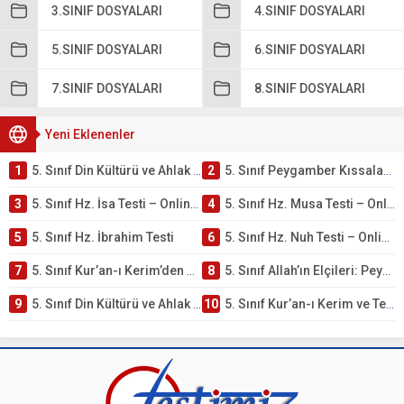
3.SINIF DOSYALARI
4.SINIF DOSYALARI
5.SINIF DOSYALARI
6.SINIF DOSYALARI
7.SINIF DOSYALARI
8.SINIF DOSYALARI
Yeni Eklenenler
1
5. Sınıf Din Kültürü ve Ahlak Bilgisi 4. Ünite: Peygamber Kıssaları Çalışmaları
2
5. Sınıf Peygamber Kıssaları Ünite Testi – Online Çöz
3
5. Sınıf Hz. İsa Testi – Online Çöz
4
5. Sınıf Hz. Musa Testi – Online Çöz
5
5. Sınıf Hz. İbrahim Testi
6
5. Sınıf Hz. Nuh Testi – Online Çöz
7
5. Sınıf Kur’an-ı Kerim’den Öğütler – Peygamber Kıssaları Testi – Online Çöz
8
5. Sınıf Allah’ın Elçileri: Peygamberler Testi – Online Çöz
9
5. Sınıf Din Kültürü ve Ahlak Bilgisi 3. Ünite: Kur’an-ı Kerim Çalışmaları
10
5. Sınıf Kur’an-ı Kerim ve Temel Özellikleri Testi – Online Çöz