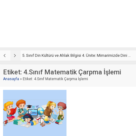
5. Sınıf Din Kültürü ve Ahlak Bilgisi 4. Ünite: Mimarimizde Dini Motifler Çalışmaları
5. Sınıf Mimarimizde Dini Motifler Ünite Testi – Online Çöz
5
Etiket:
4.Sınıf Matematik Çarpma İşlemi
Anasayfa
»
Etiket: 4.Sınıf Matematik Çarpma İşlemi