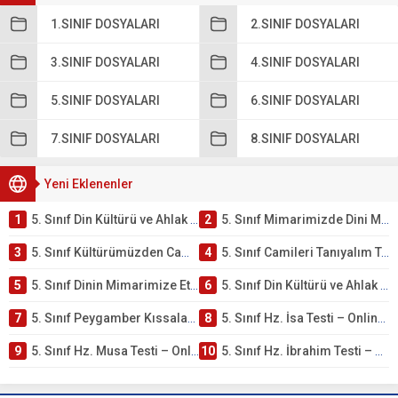
1.SINIF DOSYALARI
2.SINIF DOSYALARI
3.SINIF DOSYALARI
4.SINIF DOSYALARI
5.SINIF DOSYALARI
6.SINIF DOSYALARI
7.SINIF DOSYALARI
8.SINIF DOSYALARI
Yeni Eklenenler
1
5. Sınıf Din Kültürü ve Ahlak Bilgisi 4. Ünite: Mimarimizde Dini Motifler Çalışmaları
2
5. Sınıf Mimarimizde Dini Motifler Ünite Testi – Online Çöz
3
5. Sınıf Kültürümüzden Cami Örnekleri Testi – Online Çöz
4
5. Sınıf Camileri Tanıyalım Testi – Online Çöz
5
5. Sınıf Dinin Mimarimize Etkisi Testi – Online Çöz
6
5. Sınıf Din Kültürü ve Ahlak Bilgisi 4. Ünite: Peygamber Kıssaları Çalışmaları
7
5. Sınıf Peygamber Kıssaları Ünite Testi – Online Çöz
8
5. Sınıf Hz. İsa Testi – Online Çöz
9
5. Sınıf Hz. Musa Testi – Online Çöz
10
5. Sınıf Hz. İbrahim Testi – Online Çöz