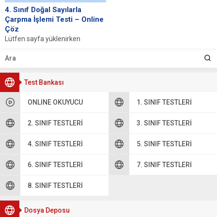
4. Sınıf Doğal Sayılarla
Çarpma İşlemi Testi – Online
Çöz
Lütfen sayfa yüklenirken
bekleyiniz, tarayıcınızda
javascript desteğinin etkin
olduğundan emin olunuz. Eğer
sayfa yüklenmediyse buraya...
Test Bankası
ONLINE OKUYUCU
1. SINIF TESTLERI
2. SINIF TESTLERI
3. SINIF TESTLERI
4. SINIF TESTLERI
5. SINIF TESTLERI
6. SINIF TESTLERI
7. SINIF TESTLERI
8. SINIF TESTLERI
Dosya Deposu