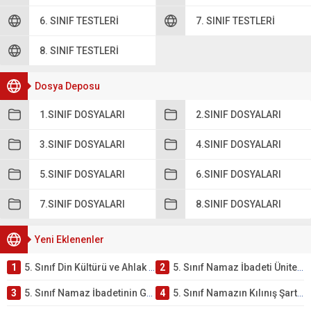
6. SINIF TESTLERI
7. SINIF TESTLERI
8. SINIF TESTLERI
Dosya Deposu
1.SINIF DOSYALARI
2.SINIF DOSYALARI
3.SINIF DOSYALARI
4.SINIF DOSYALARI
5.SINIF DOSYALARI
6.SINIF DOSYALARI
7.SINIF DOSYALARI
8.SINIF DOSYALARI
Yeni Eklenenler
1
5. Sınıf Din Kültürü ve Ahlak Bilgisi 2. Ünite: Namaz İbadeti Çalışmaları
2
5. Sınıf Namaz İbadeti Ünite Testi – Online Çöz
3
5. Sınıf Namaz İbadetinin Getirdiği Faydalar Testi
4
5. Sınıf Namazın Kılınış Şartları Testi