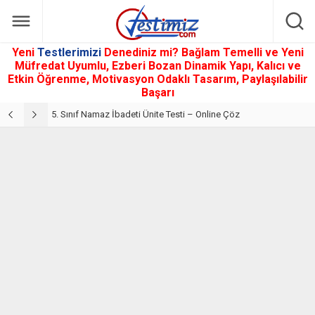
Yeni
Testlerimizi
Denediniz mi? Bağlam Temelli ve Yeni
Müfredat Uyumlu, Ezberi Bozan Dinamik Yapı, Kalıcı ve
Etkin Öğrenme, Motivasyon Odaklı Tasarım, Paylaşılabilir
Başarı
5. Sınıf Din Kültürü ve Ahlak Bilgisi 2. Ünite: Namaz İbadeti Çalışmaları
5. Sınıf Namaz İbadeti Ünite Testi – Online Çöz
5