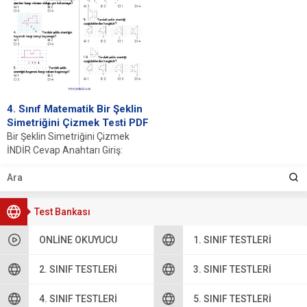
4. Sınıf Matematik Bir Şeklin
Simetriğini Çizmek Testi PDF
Bir Şeklin Simetriğini Çizmek
İNDİR Cevap Anahtarı Giriş:
Simetri Nedir? Simetri, bir şeklin
belirli bir...
Test Bankası
ONLINE OKUYUCU
1. SINIF TESTLERI
2. SINIF TESTLERI
3. SINIF TESTLERI
4. SINIF TESTLERI
5. SINIF TESTLERI