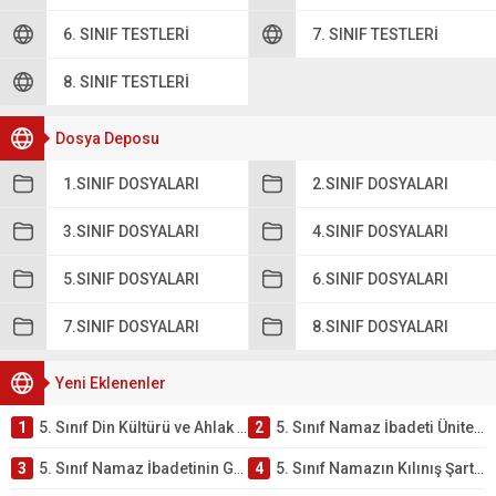
6. SINIF TESTLERI
7. SINIF TESTLERI
8. SINIF TESTLERI
Dosya Deposu
1.SINIF DOSYALARI
2.SINIF DOSYALARI
3.SINIF DOSYALARI
4.SINIF DOSYALARI
5.SINIF DOSYALARI
6.SINIF DOSYALARI
7.SINIF DOSYALARI
8.SINIF DOSYALARI
Yeni Eklenenler
1
5. Sınıf Din Kültürü ve Ahlak Bilgisi 2. Ünite: Namaz İbadeti Çalışmaları
2
5. Sınıf Namaz İbadeti Ünite Testi – Online Çöz
3
5. Sınıf Namaz İbadetinin Getirdiği Faydalar Testi
4
5. Sınıf Namazın Kılınış Şartları Testi