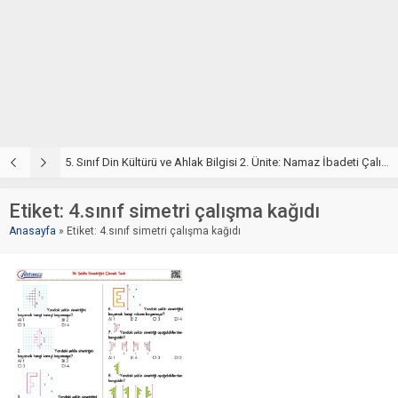
5. Sınıf Din Kültürü ve Ahlak Bilgisi 2. Ünite: Namaz İbadeti Çalışmaları
5. Sınıf Namaz İbadeti Ünite Testi – Online Çöz
5
Etiket:
4.sınıf simetri çalışma kağıdı
Anasayfa
»
Etiket: 4.sınıf simetri çalışma kağıdı