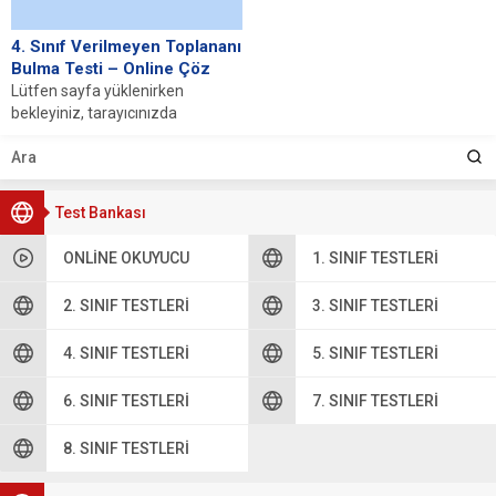
4. Sınıf Verilmeyen Toplananı
Bulma Testi – Online Çöz
Lütfen sayfa yüklenirken
bekleyiniz, tarayıcınızda
javascript desteğinin etkin
olduğundan emin olunuz. Eğer
sayfa yüklenmediyse buraya...
Test Bankası
ONLINE OKUYUCU
1. SINIF TESTLERI
2. SINIF TESTLERI
3. SINIF TESTLERI
4. SINIF TESTLERI
5. SINIF TESTLERI
6. SINIF TESTLERI
7. SINIF TESTLERI
8. SINIF TESTLERI