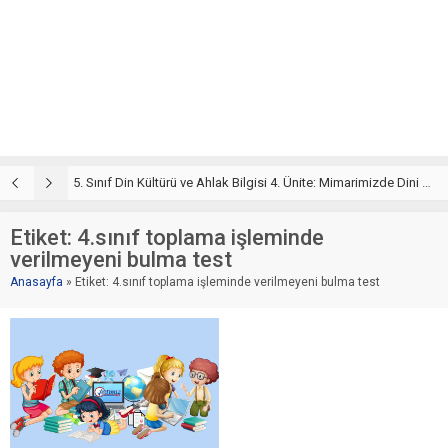
5. Sınıf Din Kültürü ve Ahlak Bilgisi 4. Ünite: Mimarimizde Dini Motifler Çalışmaları
5. Sınıf Mimarimizde Dini Motifler Ünite Testi – Online Çöz
5
Etiket:
4.sınıf toplama işleminde
verilmeyeni bulma test
Anasayfa
»
Etiket: 4.sınıf toplama işleminde verilmeyeni bulma test