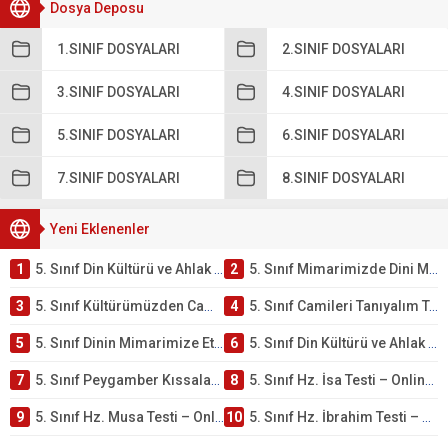
Dosya Deposu
1.SINIF DOSYALARI
2.SINIF DOSYALARI
3.SINIF DOSYALARI
4.SINIF DOSYALARI
5.SINIF DOSYALARI
6.SINIF DOSYALARI
7.SINIF DOSYALARI
8.SINIF DOSYALARI
Yeni Eklenenler
1
5. Sınıf Din Kültürü ve Ahlak Bilgisi 4. Ünite: Mimarimizde Dini Motifler Çalışmaları
2
5. Sınıf Mimarimizde Dini Motifler Ünite Testi – Online Çöz
3
5. Sınıf Kültürümüzden Cami Örnekleri Testi – Online Çöz
4
5. Sınıf Camileri Tanıyalım Testi – Online Çöz
5
5. Sınıf Dinin Mimarimize Etkisi Testi – Online Çöz
6
5. Sınıf Din Kültürü ve Ahlak Bilgisi 4. Ünite: Peygamber Kıssaları Çalışmaları
7
5. Sınıf Peygamber Kıssaları Ünite Testi – Online Çöz
8
5. Sınıf Hz. İsa Testi – Online Çöz
9
5. Sınıf Hz. Musa Testi – Online Çöz
10
5. Sınıf Hz. İbrahim Testi – Online Çöz