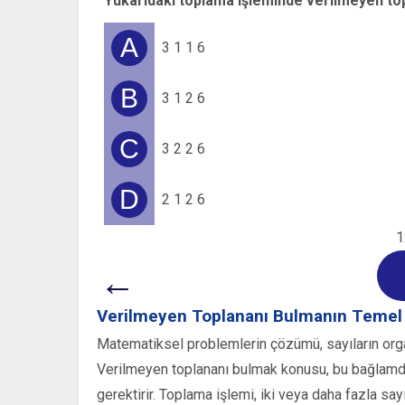
Yukarıdaki toplama işleminde verilmeyen to
A
3 1 1 6
B
3 1 2 6
C
3 2 2 6
D
2 1 2 6
1
←
Verilmeyen Toplananı Bulmanın Temel İ
Matematiksel problemlerin çözümü, sayıların org
Verilmeyen toplananı bulmak konusu, bu bağlamda
gerektirir. Toplama işlemi, iki veya daha fazla say