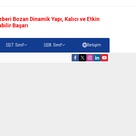
eri Bozan Dinamik Yapı, Kalıcı ve Etkin
ilir Başarı
7. Sınıf
8. Sınıf
İletişim
rdiği Faydalar Testi
5. Sınıf Namazı