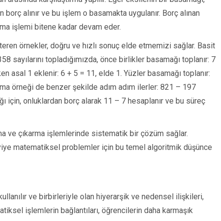
 borç alınır ve bu işlem o basamakta uygulanır. Borç alınan
arma işlemi bitene kadar devam eder.
österen örnekler, doğru ve hızlı sonuç elde etmemizi sağlar. Basit
58 sayılarını topladığımızda, önce birlikler basamağı toplanır: 7
en asal 1 eklenir: 6 + 5 = 11, elde 1. Yüzler basamağı toplanır:
ıkarma örneği de benzer şekilde adım adım ilerler: 821 – 197
ı için, onluklardan borç alarak 11 – 7 hesaplanır ve bu süreç
ma ve çıkarma işlemlerinde sistematik bir çözüm sağlar.
viye matematiksel problemler için bu temel algoritmik düşünce
anılır ve birbirleriyle olan hiyerarşik ve nedensel ilişkileri,
iksel işlemlerin bağlantıları, öğrencilerin daha karmaşık