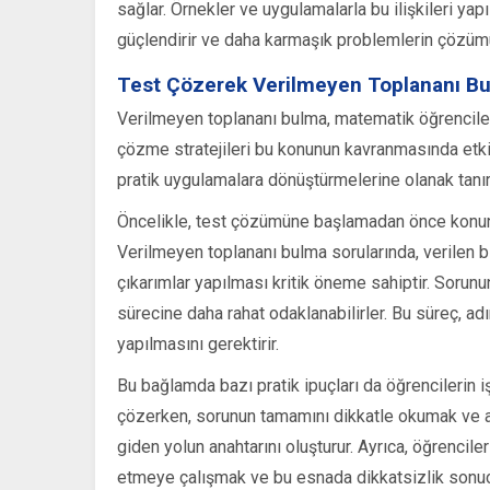
sağlar. Örnekler ve uygulamalarla bu ilişkileri y
güçlendirir ve daha karmaşık problemlerin çözüm
Test Çözerek Verilmeyen Toplananı B
Verilmeyen toplananı bulma, matematik öğrencileri 
çözme stratejileri bu konunun kavranmasında etkili 
pratik uygulamalara dönüştürmelerine olanak tanır
Öncelikle, test çözümüne başlamadan önce konunu
Verilmeyen toplananı bulma sorularında, verilen bil
çıkarımlar yapılması kritik öneme sahiptir. Sorunu
sürecine daha rahat odaklanabilirler. Bu süreç, a
yapılmasını gerektirir.
Bu bağlamda bazı pratik ipuçları da öğrencilerin iş
çözerken, sorunun tamamını dikkatle okumak ve an
giden yolun anahtarını oluşturur. Ayrıca, öğrenciler
etmeye çalışmak ve bu esnada dikkatsizlik sonuc