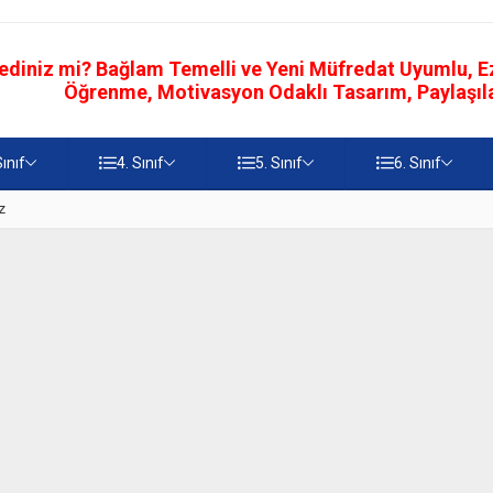
ediniz mi? Bağlam Temelli ve Yeni Müfredat Uyumlu, Ezb
Öğrenme, Motivasyon Odaklı Tasarım, Paylaşılab
Sınıf
4. Sınıf
5. Sınıf
6. Sınıf
z
5. Sınıf Namaz İbadetinin Geti