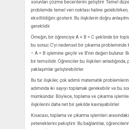
sorunları çözme becerilerini geliştirir. Temel dü
problemde temel veri noktası haline gelebilirken;
eksiltildiğini gösterir. Bu ilişkilerin doğru anla
gereklidir.
Örneğin, bir öğrenciye A + B = C şeklinde bir top
bu sonuc C’yi nedensel bir çıkarma probleminde kul
– A = B işlemine geçilir ve B’nin değeri bulunur. B
bir temsilidir. Öğrenciler bu ilişkileri anladığın
yaklaşımlar geliştirebilirler.
Bu tür ilişkiler, çok adımlı matematik problemlerin
adımında iki sayıyı toplamak gerekebilir ve bu so
mümkündür. Böylece, toplama ve çıkarma işlemlerini
ilişkilerini daha net bir şekilde kavrayabilirler.
Kısacası, toplama ve çıkarma işlemleri arasındaki
yeteneklerini pekiştirir. Bu bağlantılar, öğrencile