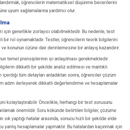
apılandırmak, öğrencilerin matematiksel düşünme becerilerini
üne uyum sağlamalarına yardımcı olur.
ulma
için genellikle zorlayıcı olabilmektedir. Bu nedenle, test
bir rol oynamaktadır. Testler, öğrencilerin teorik bilgilerini
 ve konunun özüne dair derinlemesine bir anlayış kazandırır.
n temel prensiplerinin iyi anlaşılması gerekmektedir.
gilerin dikkatli bir şekilde analiz edilmesi ve mantıklı
n içerdiği tüm detayları anladıktan sonra, öğrenciler çözüm
dım adım ilerleyerek dikkatli değerlendirme ve hesaplamalar
ini kolaylaştırabilir. Öncelikle, herhangi bir test sorusunu
lamak önemlidir. Soru kökünde belirtilen bilgiler, çözüme
in sık yaptığı hatalar arasında, sonucu hızlı bir şekilde elde
u yanlış hesaplamalar yapmaktır. Bu hatalardan kaçınmak için