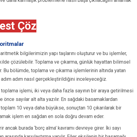
ar ve daha karmaşık problemlerle nasıl başa çıkılacağını anlamak
est Çöz
oritmalar
itmetik bilgilerimizin yapı taşlarını oluşturur ve bu işlemler,
ekilde çözülebilir. Toplama ve çıkarma, günlük hayattan bilimsel
r. Bu bölümde, toplama ve çıkarma işlemlerinin altında yatan
n adım adım nasıl gerçekleştirildiğini inceleyeceğiz.
oplama işlemi, iki veya daha fazla sayının bir araya getirilmesi
e önce sayılar alt alta yazılır. En sağdaki basamaklardan
r toplam 10 veya daha büyükse, sonuçtan 10 çıkarılarak bir
samak işlem en sağdan en sola doğru devam eder.
ir ancak burada ‘borç alma’ kavramı devreye girer. İki sayı
an arasında karşılaştırma yapılır. Eğer eksilenin bir basamağı,