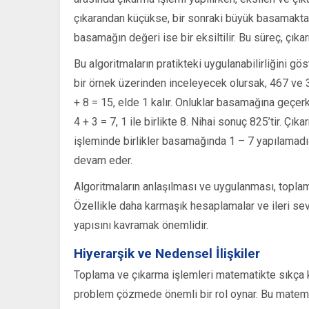
çıkarandan küçükse, bir sonraki büyük basamaktan
basamağın değeri ise bir eksiltilir. Bu süreç, çık
Bu algoritmaların pratikteki uygulanabilirliğini g
bir örnek üzerinden inceleyecek olursak, 467 ve 3
+ 8 = 15, elde 1 kalır. Onluklar basamağına geçerk
4 + 3 = 7, 1 ile birlikte 8. Nihai sonuç 825’tir. Ç
işleminde birlikler basamağında 1 – 7 yapılamadığ
devam eder.
Algoritmaların anlaşılması ve uygulanması, topla
Özellikle daha karmaşık hesaplamalar ve ileri se
yapısını kavramak önemlidir.
Hiyerarşik ve Nedensel İlişkiler
Toplama ve çıkarma işlemleri matematikte sıkça kull
problem çözmede önemli bir rol oynar. Bu matemat