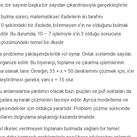
, bir sayının başka bir sayıdan çıkarılmasıyla gerçekleştirilir.
bulma süreci, matematiksel ifadelerin iki tarafını
10 şeklindeki bir ifadede, bilinmeyen x’in ne olduğunu bulmak
 edilir. Bu durumda, 10 – 7 işlemiyle x’in 3 olduğu sonucuna
 çözümündeki temel bir ilkedir.
e probleme yaklaşımda kritik rol oynar. Onluk sistemde sayılar,
organize edilir. Bu hiyerarşi, toplama ve çıkarma işlemlerinin
na olanak tanır. Örneğin, 35 + x = 50 denklemini çözmek için, x’in
ştirilmesi gerekir, yani x = 15 olur.
anlamalarına yardımcı olacak bazı ipuçları ve püf noktaları da
rçalara ayırarak çözmeleri tavsiye edilir. Ayrıca modelleme ve
iyesindekiler için oldukça yararlıdır. Problem çözme sürecinde
arını doğrulama alışkanlığı kazandırılmalıdır.
ilkeler, verilmeyen toplananı bulmada sağlam bir temel