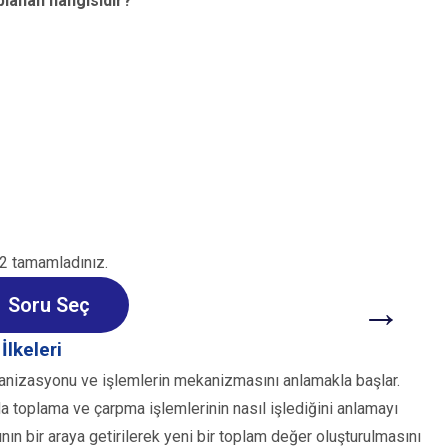
planan hangisidir?
Y
2 tamamladınız.
→
Soru Seç
lkeleri
anizasyonu ve işlemlerin mekanizmasını anlamakla başlar.
 toplama ve çarpma işlemlerinin nasıl işlediğini anlamayı
ının bir araya getirilerek yeni bir toplam değer oluşturulmasını