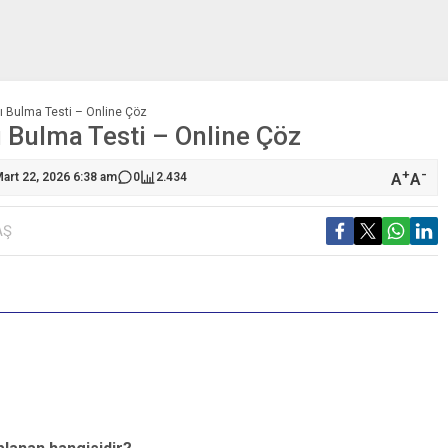
nı Bulma Testi – Online Çöz
ı Bulma Testi – Online Çöz
+
-
A
A
art 22, 2026 6:38 am
0
2.434
AŞ
S