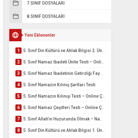
7.SINIF DOSYALARI
8.SINIF DOSYALARI
Yeni Eklenenler
1
5. Sınıf Din Kültürü ve Ahlak Bilgisi 2. Ünite: Namaz İbadeti Çalışmaları
2
5. Sınıf Namaz İbadeti Ünite Testi – Online Çöz
3
5. Sınıf Namaz İbadetinin Getirdiği Faydalar Testi
4
5. Sınıf Namazın Kılınış Şartları Testi
5
5. Sınıf Namazın Kılınışı Testi – Online Çöz
6
5. Sınıf Namaz Çeşitleri Testi – Online Çöz
7
5. Sınıf Allah’ın Huzurunda Olmak – Namaz İbadeti Testi
8
5. Sınıf Din Kültürü ve Ahlak Bilgisi 1. Ünite: Allah İnancı Çalışmaları