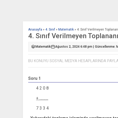
Anasayfa
»
4. Sınıf
»
Matematik
»
4. Sınıf Verilmeyen Toplana
4. Sınıf Verilmeyen Toplanan
Matematik
Ağustos 2, 2024 6:48 pm | Güncellenme: M
BU KONUYU SOSYAL MEDYA HESAPLARINDA PAYL
Soru 1
4 2 0 8
+ ……….
7 3 3 4