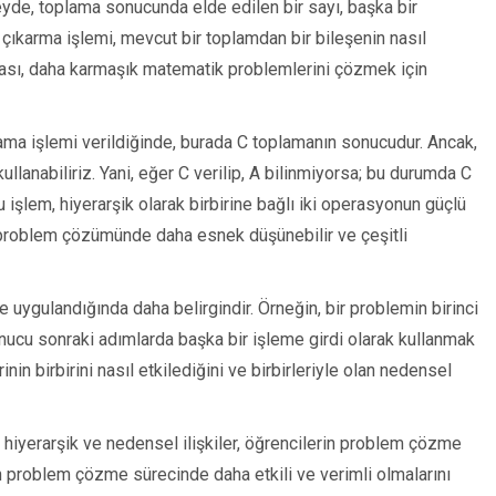
zeyde, toplama sonucunda elde edilen bir sayı, başka bir
 çıkarma işlemi, mevcut bir toplamdan bir bileşenin nasıl
şılması, daha karmaşık matematik problemlerini çözmek için
lama işlemi verildiğinde, burada C toplamanın sonucudur. Ancak,
lanabiliriz. Yani, eğer C verilip, A bilinmiyorsa; bu durumda C
u işlem, hiyerarşik olarak birbirine bağlı iki operasyonun güçlü
da, problem çözümünde daha esnek düşünebilir ve çeşitli
e uygulandığında daha belirgindir. Örneğin, bir problemin birinci
nucu sonraki adımlarda başka bir işleme girdi olarak kullanmak
n birbirini nasıl etkilediğini ve birbirleriyle olan nedensel
 hiyerarşik ve nedensel ilişkiler, öğrencilerin problem çözme
rin problem çözme sürecinde daha etkili ve verimli olmalarını