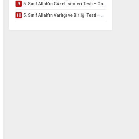
9
5. Sınıf Allah’ın Güzel İsimleri Testi – Online Çöz
10
5. Sınıf Allah’ın Varlığı ve Birliği Testi – Online Çöz