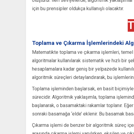
oluşturur. İleri seviyelerde, algoritmik yaklaşıml
için bu prensipler oldukça kullanışlı olacaktır.
T
Toplama ve Çıkarma İşlemlerindeki Alg
Matematikte toplama ve çıkarma işlemleri, temel ar
algoritmalar kullanılarak sistematik ve hızlı bir ş
hesaplamalara kadar geniş bir yelpazede kullanılı
algoritmik süreçleri detaylandırarak, bu işlemleri
Toplama işleminden başlarsak, en basit biçimiyle t
sürecidir. Algoritmik yaklaşımla, toplama işlemind
başlanarak, o basamaktaki rakamlar toplanır. Eğe
sonraki basamağa ‘elde’ eklenir. Bu basamak ba
Çıkarma işlemi de benzer bir algoritmik süreç içer
arasında çıkarma işlemi yapılırken, eksilen ve çık