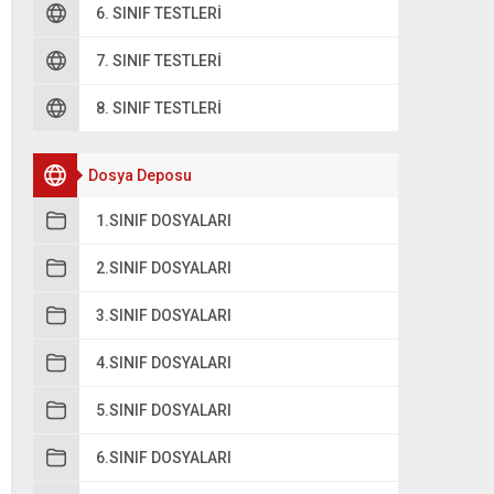
ukarıdaki toplama işleminde verilmeyen toplanan hangisidir
6. SINIF TESTLERI
A
4 5 6 9
7. SINIF TESTLERI
8. SINIF TESTLERI
B
3 5 6 9
C
Dosya Deposu
3 4 6 9
1.SINIF DOSYALARI
D
4 4 6 9
2.SINIF DOSYALARI
3.SINIF DOSYALARI
4.SINIF DOSYALARI
5.SINIF DOSYALARI
6.SINIF DOSYALARI