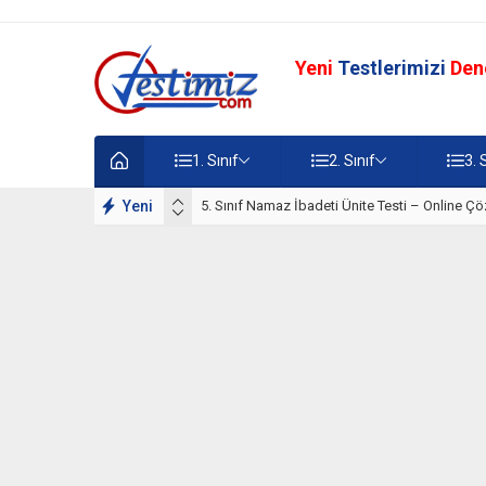
Yeni
Testlerimizi
Den
1. Sınıf
2. Sınıf
3. 
lışmaları
Yeni
5. Sınıf Namaz İbadeti Ünite Testi – Online Çö