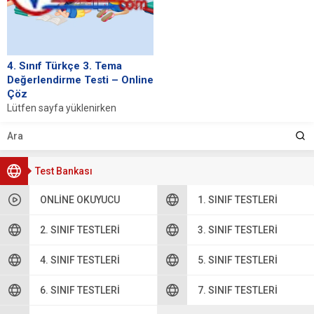
4. Sınıf Türkçe 3. Tema
Değerlendirme Testi – Online
Çöz
Lütfen sayfa yüklenirken
bekleyiniz, tarayıcınızda
javascript desteğinin etkin
olduğundan emin olunuz. Eğer
sayfa yüklenmediyse buraya...
Test Bankası
ONLINE OKUYUCU
1. SINIF TESTLERI
2. SINIF TESTLERI
3. SINIF TESTLERI
4. SINIF TESTLERI
5. SINIF TESTLERI
6. SINIF TESTLERI
7. SINIF TESTLERI