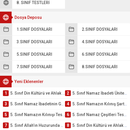
8. SINIF TESTLERI
Dosya Deposu
1.SINIF DOSYALARI
2.SINIF DOSYALARI
3.SINIF DOSYALARI
4.SINIF DOSYALARI
5.SINIF DOSYALARI
6.SINIF DOSYALARI
7.SINIF DOSYALARI
8.SINIF DOSYALARI
Yeni Eklenenler
1
5. Sınıf Din Kültürü ve Ahlak Bilgisi 2. Ünite: Namaz İbadeti Çalışmaları
2
5. Sınıf Namaz İbadeti Ünite Testi – Online Çöz
3
5. Sınıf Namaz İbadetinin Getirdiği Faydalar Testi
4
5. Sınıf Namazın Kılınış Şartları Testi
5
5. Sınıf Namazın Kılınışı Testi – Online Çöz
6
5. Sınıf Namaz Çeşitleri Testi – Online Çöz
7
5. Sınıf Allah’ın Huzurunda Olmak – Namaz İbadeti Testi
8
5. Sınıf Din Kültürü ve Ahlak Bilgisi 1. Ünite: Allah İnancı Çalışmaları