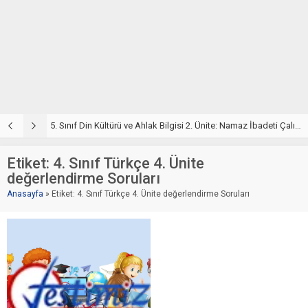
5. Sınıf Din Kültürü ve Ahlak Bilgisi 2. Ünite: Namaz İbadeti Çalışmaları
5. Sınıf Namaz İbadeti Ünite Testi – Online Çöz
5
Etiket:
4. Sınıf Türkçe 4. Ünite
değerlendirme Soruları
Anasayfa
»
Etiket: 4. Sınıf Türkçe 4. Ünite değerlendirme Soruları