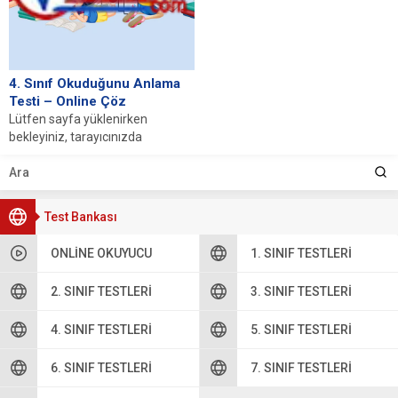
4. Sınıf Okuduğunu Anlama
Testi – Online Çöz
Lütfen sayfa yüklenirken
bekleyiniz, tarayıcınızda
javascript desteğinin etkin
olduğundan emin olunuz. Eğer
sayfa yüklenmediyse buraya...
Test Bankası
ONLINE OKUYUCU
1. SINIF TESTLERI
2. SINIF TESTLERI
3. SINIF TESTLERI
4. SINIF TESTLERI
5. SINIF TESTLERI
6. SINIF TESTLERI
7. SINIF TESTLERI