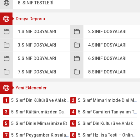
8. SINIF TESTLERI
Dosya Deposu
1.SINIF DOSYALARI
2.SINIF DOSYALARI
3.SINIF DOSYALARI
4.SINIF DOSYALARI
5.SINIF DOSYALARI
6.SINIF DOSYALARI
7.SINIF DOSYALARI
8.SINIF DOSYALARI
Yeni Eklenenler
1
5. Sınıf Din Kültürü ve Ahlak Bilgisi 4. Ünite: Mimarimizde Dini Motifler Çalışmaları
2
5. Sınıf Mimarimizde Dini Motifler Ünite Testi – Online Çöz
3
5. Sınıf Kültürümüzden Cami Örnekleri Testi – Online Çöz
4
5. Sınıf Camileri Tanıyalım Testi – Online Çöz
5
5. Sınıf Dinin Mimarimize Etkisi Testi – Online Çöz
6
5. Sınıf Din Kültürü ve Ahlak Bilgisi 4. Ünite: Peygamber Kıssaları Çalışmaları
7
5. Sınıf Peygamber Kıssaları Ünite Testi – Online Çöz
8
5. Sınıf Hz. İsa Testi – Online Çöz