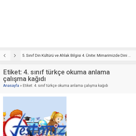
5. Sınıf Din Kültürü ve Ahlak Bilgisi 4. Ünite: Mimarimizde Dini Motifler Çalışmaları
5. Sınıf Mimarimizde Dini Motifler Ünite Testi – Online Çöz
5
Etiket:
4. sınıf türkçe okuma anlama
çalışma kağıdı
Anasayfa
»
Etiket: 4. sınıf türkçe okuma anlama çalışma kağıdı