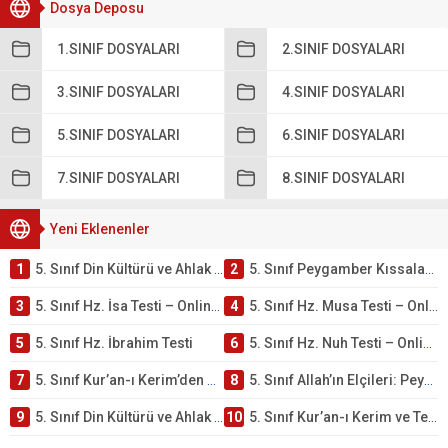
Dosya Deposu
1.SINIF DOSYALARI
2.SINIF DOSYALARI
3.SINIF DOSYALARI
4.SINIF DOSYALARI
5.SINIF DOSYALARI
6.SINIF DOSYALARI
7.SINIF DOSYALARI
8.SINIF DOSYALARI
Yeni Eklenenler
1
5. Sınıf Din Kültürü ve Ahlak Bilgisi 4. Ünite: Peygamber Kıssaları Çalışmaları
2
5. Sınıf Peygamber Kıssaları Ünite Testi – Online Çöz
3
5. Sınıf Hz. İsa Testi – Online Çöz
4
5. Sınıf Hz. Musa Testi – Online Çöz
5
5. Sınıf Hz. İbrahim Testi
6
5. Sınıf Hz. Nuh Testi – Online Çöz
7
5. Sınıf Kur’an-ı Kerim’den Öğütler – Peygamber Kıssaları Testi – Online Çöz
8
5. Sınıf Allah’ın Elçileri: Peygamberler Testi – Online Çöz
9
5. Sınıf Din Kültürü ve Ahlak Bilgisi 3. Ünite: Kur’an-ı Kerim Çalışmaları
10
5. Sınıf Kur’an-ı Kerim ve Temel Özellikleri Testi – Online Çöz