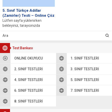
5. Sınıf Türkçe Adıllar
(Zamirler) Testi – Online Çöz
Lütfen sayfa yüklenirken
bekleyiniz, tarayıcınızda
javascript desteğinin etkin
olduğundan emin olunuz. Eğer
sayfa yüklenmediyse buraya...
Test Bankası
ONLINE OKUYUCU
1. SINIF TESTLERI
2. SINIF TESTLERI
3. SINIF TESTLERI
4. SINIF TESTLERI
5. SINIF TESTLERI
6. SINIF TESTLERI
7. SINIF TESTLERI
8. SINIF TESTLERI