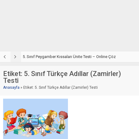
5. Sınıf Din Kültürü ve Ahlak Bilgisi 4. Ünite: Peygamber Kıssaları Çalışmaları
5. Sınıf Peygamber Kıssaları Ünite Testi – Online Çöz
5
Etiket:
5. Sınıf Türkçe Adıllar (Zamirler)
Testi
Anasayfa
»
Etiket: 5. Sınıf Türkçe Adıllar (Zamirler) Testi