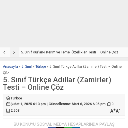
5. Sınıf Din Kültürü ve Ahlak Bilgisi 2. Ünite: Kur’an-ı Kerim Çalışmaları
5. Sınıf Kur’an-ı Kerim ve Temel Özellikleri Testi – Online Çöz
5
Anasayfa
»
5. Sınıf
»
Türkçe
»
5. Sınıf Türkçe Adıllar (Zamirler) Testi – Online
Çöz
5. Sınıf Türkçe Adıllar (Zamirler)
Testi – Online Çöz
Türkçe
Şubat 1, 2025 6:13 pm | Güncellenme: Mart 6, 2026 6:05 pm
0
+
-
A
A
2.508
BU KONUYU SOSYAL MEDYA HESAPLARINDA PAYLAŞ