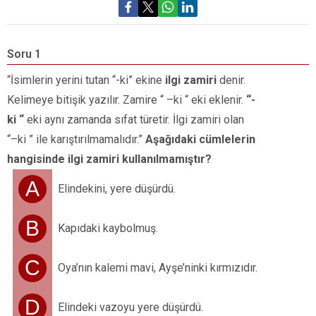
Soru 1
S
“İsimlerin yerini tutan “-ki” ekine
ilgi zamiri
denir.
Y
Kelimeye bitişik yazılır. Zamire “ –ki “ eki eklenir.
“-
b
ki “
eki aynı zamanda sıfat türetir. İlgi zamiri olan
t
“–ki ” ile karıştırılmamalıdır.”
Aşağıdaki cümlelerin
hangisinde ilgi zamiri kullanılmamıştır?
A
Elindekini, yere düşürdü.
B
Kapıdaki kaybolmuş.
C
Oya’nın kalemi mavi, Ayşe’ninki kırmızıdır.
D
Elindeki vazoyu yere düşürdü.