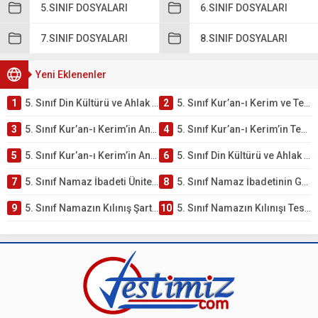
5.SINIF DOSYALARI
6.SINIF DOSYALARI
7.SINIF DOSYALARI
8.SINIF DOSYALARI
Yeni Eklenenler
1
5. Sınıf Din Kültürü ve Ahlak Bilgisi 2. Ünite: Kur’an-ı Kerim Çalışmaları
2
5. Sınıf Kur’an-ı Kerim ve Temel Özellikleri Testi – Online Çöz
3
5. Sınıf Kur’an-ı Kerim’in Ana Konuları Testi – Online Çöz
4
5. Sınıf Kur’an-ı Kerim’in Temel Özellikleri ve Önemi Testi – Online Çöz
5
5. Sınıf Kur’an-ı Kerim’in Anlamı ve Önemi Testi – Online Çöz
6
5. Sınıf Din Kültürü ve Ahlak Bilgisi 2. Ünite: Namaz İbadeti Çalışmaları
7
5. Sınıf Namaz İbadeti Ünite Testi – Online Çöz
8
5. Sınıf Namaz İbadetinin Getirdiği Faydalar Testi
9
5. Sınıf Namazın Kılınış Şartları Testi
10
5. Sınıf Namazın Kılınışı Testi – Online Çöz