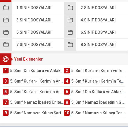
1.SINIF DOSYALARI
2.SINIF DOSYALARI
3.SINIF DOSYALARI
4.SINIF DOSYALARI
5.SINIF DOSYALARI
6.SINIF DOSYALARI
7.SINIF DOSYALARI
8.SINIF DOSYALARI
Yeni Eklenenler
1
5. Sınıf Din Kültürü ve Ahlak Bilgisi 2. Ünite: Kur’an-ı Kerim Çalışmaları
2
5. Sınıf Kur’an-ı Kerim ve Temel Özellikleri Testi – Online Çöz
3
5. Sınıf Kur’an-ı Kerim’in Ana Konuları Testi – Online Çöz
4
5. Sınıf Kur’an-ı Kerim’in Temel Özellikleri ve Önemi Testi – Online Çöz
5
5. Sınıf Kur’an-ı Kerim’in Anlamı ve Önemi Testi – Online Çöz
6
5. Sınıf Din Kültürü ve Ahlak Bilgisi 2. Ünite: Namaz İbadeti Çalışmaları
7
5. Sınıf Namaz İbadeti Ünite Testi – Online Çöz
8
5. Sınıf Namaz İbadetinin Getirdiği Faydalar Testi
9
5. Sınıf Namazın Kılınış Şartları Testi
10
5. Sınıf Namazın Kılınışı Testi – Online Çöz