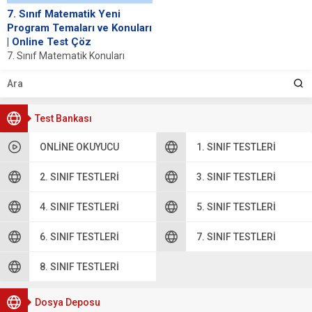
7. Sınıf Matematik Yeni
Program Temaları ve Konuları
| Online Test Çöz
7. Sınıf Matematik Konuları
1.Tema: Sayılar Ve Nicelikler
2.Tema: İşlemlerle Cebirsel
Düşünme Ve Değişimler 3....
Test Bankası
ONLINE OKUYUCU
1. SINIF TESTLERI
2. SINIF TESTLERI
3. SINIF TESTLERI
4. SINIF TESTLERI
5. SINIF TESTLERI
6. SINIF TESTLERI
7. SINIF TESTLERI
8. SINIF TESTLERI
Dosya Deposu