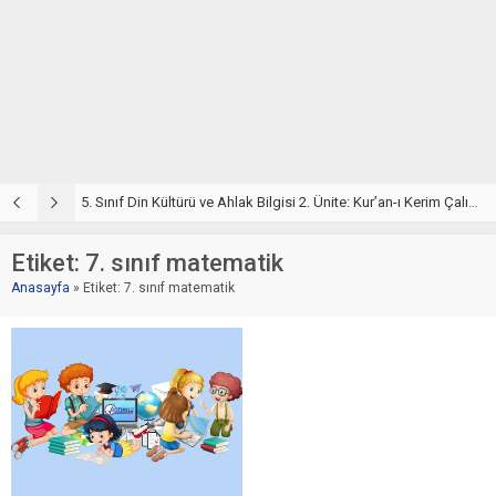
5. Sınıf Din Kültürü ve Ahlak Bilgisi 2. Ünite: Kur’an-ı Kerim Çalışmaları
5. Sınıf Kur’an-ı Kerim ve Temel Özellikleri Testi – Online Çöz
5
Etiket:
7. sınıf matematik
Anasayfa
»
Etiket: 7. sınıf matematik