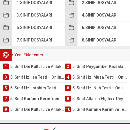
1.SINIF DOSYALARI
2.SINIF DOSYALARI
3.SINIF DOSYALARI
4.SINIF DOSYALARI
5.SINIF DOSYALARI
6.SINIF DOSYALARI
7.SINIF DOSYALARI
8.SINIF DOSYALARI
Yeni Eklenenler
1
5. Sınıf Din Kültürü ve Ahlak Bilgisi 4. Ünite: Peygamber Kıssaları Çalışmaları
2
5. Sınıf Peygamber Kıssaları Ünite Testi – Online Çöz
3
5. Sınıf Hz. İsa Testi – Online Çöz
4
5. Sınıf Hz. Musa Testi – Online Çöz
5
5. Sınıf Hz. İbrahim Testi
6
5. Sınıf Hz. Nuh Testi – Online Çöz
7
5. Sınıf Kur’an-ı Kerim’den Öğütler – Peygamber Kıssaları Testi – Online Çöz
8
5. Sınıf Allah’ın Elçileri: Peygamberler Testi – Online Çöz
9
5. Sınıf Din Kültürü ve Ahlak Bilgisi 3. Ünite: Kur’an-ı Kerim Çalışmaları
10
5. Sınıf Kur’an-ı Kerim ve Temel Özellikleri Testi – Online Çöz