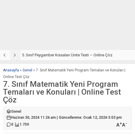
5. Sınıf Din Kültürü ve Ahlak Bilgisi 4. Ünite: Peygamber Kıssaları Çalışmaları
5. Sınıf Peygamber Kıssaları Ünite Testi – Online Çöz
5
Anasayfa
»
Genel
»
7. Sınıf Matematik Yeni Program Temaları ve Konuları |
Online Test Çöz
7. Sınıf Matematik Yeni Program
Temaları ve Konuları | Online Test
Çöz
Genel
Haziran 30, 2024 11:26 am | Güncellenme: Ocak 12, 2026 5:03 pm
+
-
A
A
0
1.759