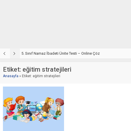
5. Sınıf Din Kültürü ve Ahlak Bilgisi 2. Ünite: Namaz İbadeti Çalışmaları
5. Sınıf Namaz İbadeti Ünite Testi – Online Çöz
5
Etiket:
eğitim stratejileri
Anasayfa
»
Etiket: eğitim stratejileri