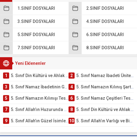
1.SINIF DOSYALARI
2.SINIF DOSYALARI
3.SINIF DOSYALARI
4.SINIF DOSYALARI
5.SINIF DOSYALARI
6.SINIF DOSYALARI
7.SINIF DOSYALARI
8.SINIF DOSYALARI
Yeni Eklenenler
1
5. Sınıf Din Kültürü ve Ahlak Bilgisi 2. Ünite: Namaz İbadeti Çalışmaları
2
5. Sınıf Namaz İbadeti Ünite Testi – Online Çöz
3
5. Sınıf Namaz İbadetinin Getirdiği Faydalar Testi
4
5. Sınıf Namazın Kılınış Şartları Testi
5
5. Sınıf Namazın Kılınışı Testi – Online Çöz
6
5. Sınıf Namaz Çeşitleri Testi – Online Çöz
7
5. Sınıf Allah’ın Huzurunda Olmak – Namaz İbadeti Testi
8
5. Sınıf Din Kültürü ve Ahlak Bilgisi 1. Ünite: Allah İnancı Çalışmaları
9
5. Sınıf Allah’ın Güzel İsimleri Testi – Online Çöz
10
5. Sınıf Allah’ın Varlığı ve Birliği Testi – Online Çöz