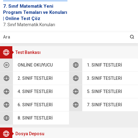
7. Sınıf Matematik Yeni
Program Temaları ve Konuları
| Online Test Çöz
7. Sınıf Matematik Konuları
1.Tema: Sayılar Ve Nicelikler
2.Tema: İşlemlerle Cebirsel
Düşünme Ve Değişimler 3....
Test Bankası
ONLINE OKUYUCU
1. SINIF TESTLERI
2. SINIF TESTLERI
3. SINIF TESTLERI
4. SINIF TESTLERI
5. SINIF TESTLERI
6. SINIF TESTLERI
7. SINIF TESTLERI
8. SINIF TESTLERI
Dosya Deposu