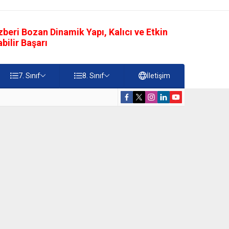
eri Bozan Dinamik Yapı, Kalıcı ve Etkin
ilir Başarı
7. Sınıf
8. Sınıf
İletişim
rdiği Faydalar Testi
5. Sınıf Namazı