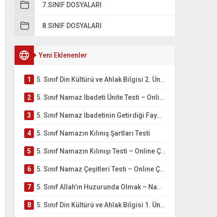
7.SINIF DOSYALARI
8.SINIF DOSYALARI
Yeni Eklenenler
1
5. Sınıf Din Kültürü ve Ahlak Bilgisi 2. Ünite: Namaz İbadeti Çalışmaları
2
5. Sınıf Namaz İbadeti Ünite Testi – Online Çöz
3
5. Sınıf Namaz İbadetinin Getirdiği Faydalar Testi
4
5. Sınıf Namazın Kılınış Şartları Testi
5
5. Sınıf Namazın Kılınışı Testi – Online Çöz
6
5. Sınıf Namaz Çeşitleri Testi – Online Çöz
7
5. Sınıf Allah’ın Huzurunda Olmak – Namaz İbadeti Testi
8
5. Sınıf Din Kültürü ve Ahlak Bilgisi 1. Ünite: Allah İnancı Çalışmaları