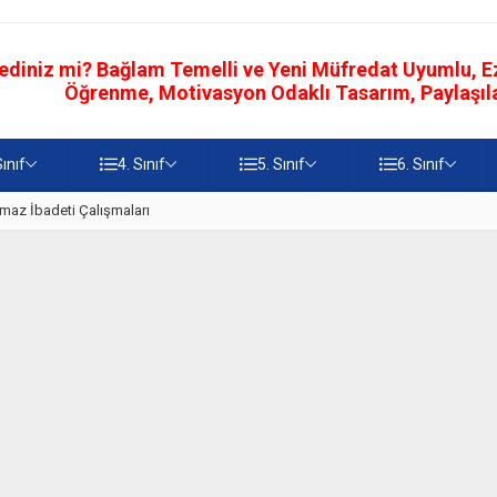
ediniz mi? Bağlam Temelli ve Yeni Müfredat Uyumlu, Ezb
Öğrenme, Motivasyon Odaklı Tasarım, Paylaşılab
Sınıf
4. Sınıf
5. Sınıf
6. Sınıf
z
5. Sınıf Namaz İbadetinin Geti