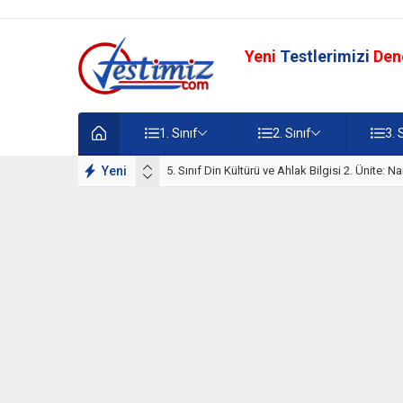
Yeni
Testlerimizi
Den
1. Sınıf
2. Sınıf
3. 
lışmaları
Yeni
5. Sınıf Namaz İbadeti Ünite Testi – Online Çö