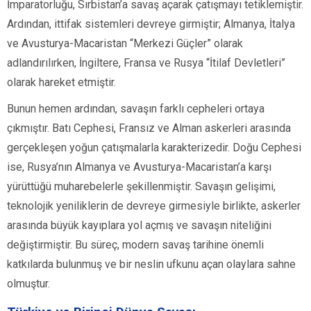
İmparatorluğu, Sırbistan’a savaş açarak çatışmayı tetiklemiştir.
Ardından, ittifak sistemleri devreye girmiştir; Almanya, İtalya
ve Avusturya-Macaristan “Merkezi Güçler” olarak
adlandırılırken, İngiltere, Fransa ve Rusya “İtilaf Devletleri”
olarak hareket etmiştir.
Bunun hemen ardından, savaşın farklı cepheleri ortaya
çıkmıştır. Batı Cephesi, Fransız ve Alman askerleri arasında
gerçekleşen yoğun çatışmalarla karakterizedir. Doğu Cephesi
ise, Rusya’nın Almanya ve Avusturya-Macaristan’a karşı
yürüttüğü muharebelerle şekillenmiştir. Savaşın gelişimi,
teknolojik yeniliklerin de devreye girmesiyle birlikte, askerler
arasında büyük kayıplara yol açmış ve savaşın niteliğini
değiştirmiştir. Bu süreç, modern savaş tarihine önemli
katkılarda bulunmuş ve bir neslin ufkunu açan olaylara sahne
olmuştur.