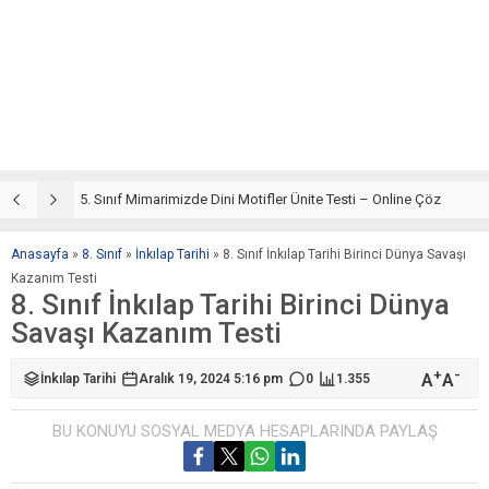
5. Sınıf Din Kültürü ve Ahlak Bilgisi 4. Ünite: Mimarimizde Dini Motifler Çalışmaları
5. Sınıf Mimarimizde Dini Motifler Ünite Testi – Online Çöz
5
Anasayfa
»
8. Sınıf
»
İnkılap Tarihi
»
8. Sınıf İnkılap Tarihi Birinci Dünya Savaşı
Kazanım Testi
8. Sınıf İnkılap Tarihi Birinci Dünya
Savaşı Kazanım Testi
+
-
A
A
İnkılap Tarihi
Aralık 19, 2024 5:16 pm
0
1.355
BU KONUYU SOSYAL MEDYA HESAPLARINDA PAYLAŞ