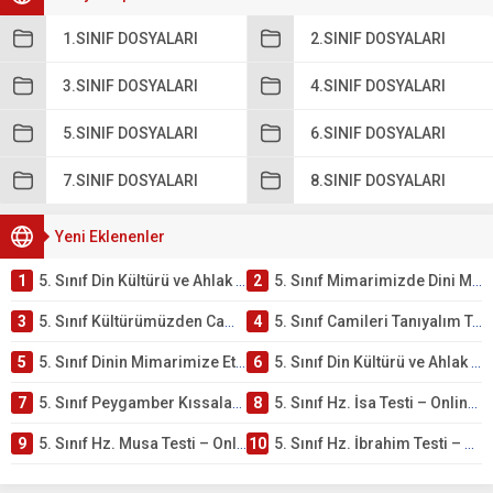
1.SINIF DOSYALARI
2.SINIF DOSYALARI
3.SINIF DOSYALARI
4.SINIF DOSYALARI
5.SINIF DOSYALARI
6.SINIF DOSYALARI
7.SINIF DOSYALARI
8.SINIF DOSYALARI
Yeni Eklenenler
1
5. Sınıf Din Kültürü ve Ahlak Bilgisi 4. Ünite: Mimarimizde Dini Motifler Çalışmaları
2
5. Sınıf Mimarimizde Dini Motifler Ünite Testi – Online Çöz
3
5. Sınıf Kültürümüzden Cami Örnekleri Testi – Online Çöz
4
5. Sınıf Camileri Tanıyalım Testi – Online Çöz
5
5. Sınıf Dinin Mimarimize Etkisi Testi – Online Çöz
6
5. Sınıf Din Kültürü ve Ahlak Bilgisi 4. Ünite: Peygamber Kıssaları Çalışmaları
7
5. Sınıf Peygamber Kıssaları Ünite Testi – Online Çöz
8
5. Sınıf Hz. İsa Testi – Online Çöz
9
5. Sınıf Hz. Musa Testi – Online Çöz
10
5. Sınıf Hz. İbrahim Testi – Online Çöz