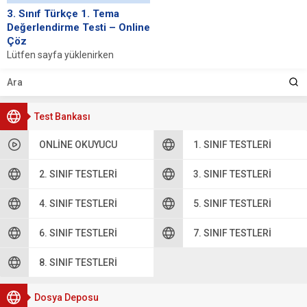
3. Sınıf Türkçe 1. Tema
Değerlendirme Testi – Online
Çöz
Lütfen sayfa yüklenirken
bekleyiniz, tarayıcınızda
javascript desteğinin etkin
olduğundan emin olunuz. Eğer
sayfa yüklenmediyse buraya...
Test Bankası
ONLINE OKUYUCU
1. SINIF TESTLERI
2. SINIF TESTLERI
3. SINIF TESTLERI
4. SINIF TESTLERI
5. SINIF TESTLERI
6. SINIF TESTLERI
7. SINIF TESTLERI
8. SINIF TESTLERI
Dosya Deposu