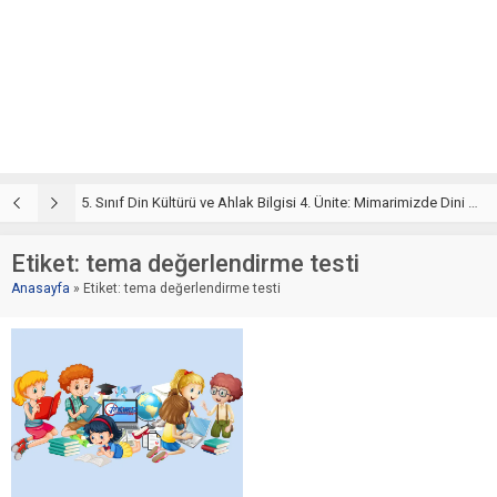
5. Sınıf Din Kültürü ve Ahlak Bilgisi 4. Ünite: Mimarimizde Dini Motifler Çalışmaları
5. Sınıf Mimarimizde Dini Motifler Ünite Testi – Online Çöz
5
Etiket:
tema değerlendirme testi
Anasayfa
»
Etiket: tema değerlendirme testi