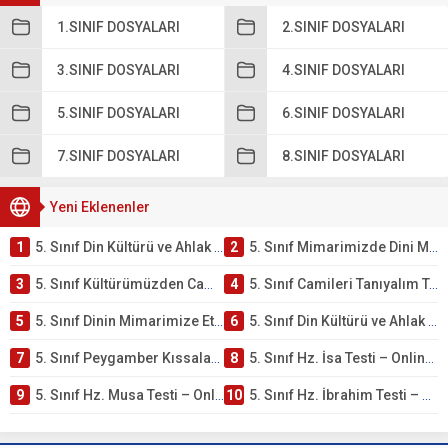
1.SINIF DOSYALARI
2.SINIF DOSYALARI
3.SINIF DOSYALARI
4.SINIF DOSYALARI
5.SINIF DOSYALARI
6.SINIF DOSYALARI
7.SINIF DOSYALARI
8.SINIF DOSYALARI
Yeni Eklenenler
1
5. Sınıf Din Kültürü ve Ahlak Bilgisi 4. Ünite: Mimarimizde Dini Motifler Çalışmaları
2
5. Sınıf Mimarimizde Dini Motifler Ünite Testi – Online Çöz
3
5. Sınıf Kültürümüzden Cami Örnekleri Testi – Online Çöz
4
5. Sınıf Camileri Tanıyalım Testi – Online Çöz
5
5. Sınıf Dinin Mimarimize Etkisi Testi – Online Çöz
6
5. Sınıf Din Kültürü ve Ahlak Bilgisi 4. Ünite: Peygamber Kıssaları Çalışmaları
7
5. Sınıf Peygamber Kıssaları Ünite Testi – Online Çöz
8
5. Sınıf Hz. İsa Testi – Online Çöz
9
5. Sınıf Hz. Musa Testi – Online Çöz
10
5. Sınıf Hz. İbrahim Testi – Online Çöz