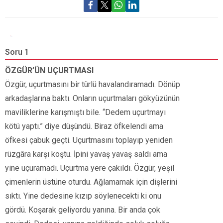
Soru 1
S
ÖZGÜR’ÜN UÇURTMASI
A
Özgür, uçurtmasını bir türlü havalandıramadı. Dönüp
k
arkadaşlarına baktı. Onların uçurtmaları gökyüzünün
maviliklerine karışmıştı bile. “Dedem uçurtmayı
kötü yaptı.” diye düşündü. Biraz öfkelendi ama
öfkesi çabuk geçti. Uçurtmasını toplayıp yeniden
rüzgâra karşı koştu. İpini yavaş yavaş saldı ama
yine uçuramadı. Uçurtma yere çakıldı. Özgür, yeşil
çimenlerin üstüne oturdu. Ağlamamak için dişlerini
sıktı. Yine dedesine kızıp söylenecekti ki onu
gördü. Koşarak geliyordu yanına. Bir anda çok