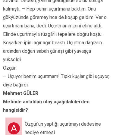
sevindi. Dedesi, yanına geldiğinde soluk soluğa
kalmıştı. — Hep senin uçurtmana baktım. Onu
gökyüzünde göremeyince de koşup geldim. Ver o
uçurtmanı bana, dedi. Uçurtmanın ipini eline aldı.
Elinde uçurtmayla rüzgârlı tepelere doğru koştu.
Koşarken ipini ağır ağır bıraktı. Uçurtma dağların
ardından doğan sabah güneşi gibi yavaşça
yükseldi.
Özgür:
— Uçuyor benim uçurtmam! Tıpkı kuşlar gibi uçuyor,
diye bağırdı.
Mehmet GÜLER
Metinde anlatılan olay aşağıdakilerden
hangisidir?
Özgür’ün yaptığı uçurtmayı dedesine
A
hediye etmesi