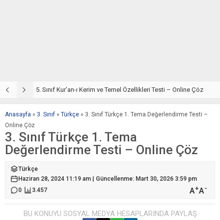
5. Sınıf Din Kültürü ve Ahlak Bilgisi 2. Ünite: Kur’an-ı Kerim Çalışmaları
5. Sınıf Kur’an-ı Kerim ve Temel Özellikleri Testi – Online Çöz
5
Anasayfa
»
3. Sınıf
»
Türkçe
»
3. Sınıf Türkçe 1. Tema Değerlendirme Testi –
Online Çöz
3. Sınıf Türkçe 1. Tema
Değerlendirme Testi – Online Çöz
Türkçe
Haziran 28, 2024 11:19 am | Güncellenme: Mart 30, 2026 3:59 pm
+
-
A
A
0
3.457
BU KONUYU SOSYAL MEDYA HESAPLARINDA PAYLAŞ