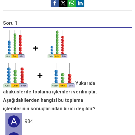
Soru 1
S
v
r
a
k
o
Yukarıda
h
abaküslerde toplama işlemleri verilmiştir.
Aşağıdakilerden hangisi bu toplama
işlemlerinin sonuçlarından birisi değildir?
A
984