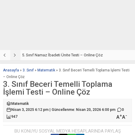
5. Sınıf Din Kültürü ve Ahlak Bilgisi 2. Ünite: Namaz İbadeti Çalışmaları
5. Sınıf Namaz İbadeti Ünite Testi – Online Çöz
5
Anasayfa
»
3. Sınıf
»
Matematik
»
3. Sınıf Beceri Temelli Toplama İşlemi Testi
– Online Çöz
3. Sınıf Beceri Temelli Toplama
İşlemi Testi – Online Çöz
Matematik
Nisan 3, 2025 6:12 pm | Güncellenme: Nisan 20, 2026 6:00 pm
0
+
-
A
A
947
BU KONUYU SOSYAL MEDYA HESAPLARINDA PAYLAŞ