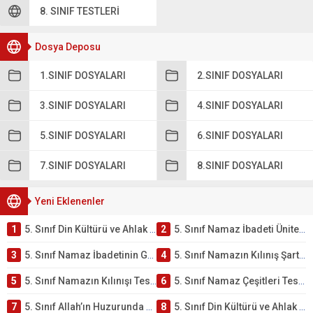
8. SINIF TESTLERI
Dosya Deposu
1.SINIF DOSYALARI
2.SINIF DOSYALARI
3.SINIF DOSYALARI
4.SINIF DOSYALARI
5.SINIF DOSYALARI
6.SINIF DOSYALARI
7.SINIF DOSYALARI
8.SINIF DOSYALARI
Yeni Eklenenler
1
5. Sınıf Din Kültürü ve Ahlak Bilgisi 2. Ünite: Namaz İbadeti Çalışmaları
2
5. Sınıf Namaz İbadeti Ünite Testi – Online Çöz
3
5. Sınıf Namaz İbadetinin Getirdiği Faydalar Testi
4
5. Sınıf Namazın Kılınış Şartları Testi
5
5. Sınıf Namazın Kılınışı Testi – Online Çöz
6
5. Sınıf Namaz Çeşitleri Testi – Online Çöz
7
5. Sınıf Allah’ın Huzurunda Olmak – Namaz İbadeti Testi
8
5. Sınıf Din Kültürü ve Ahlak Bilgisi 1. Ünite: Allah İnancı Çalışmaları