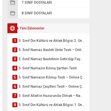
7.SINIF DOSYALARI
8.SINIF DOSYALARI
Yeni Eklenenler
1
5. Sınıf Din Kültürü ve Ahlak Bilgisi 2. Ünite: Namaz İbadeti Çalışmaları
2
5. Sınıf Namaz İbadeti Ünite Testi – Online Çöz
3
5. Sınıf Namaz İbadetinin Getirdiği Faydalar Testi
4
5. Sınıf Namazın Kılınış Şartları Testi
5
5. Sınıf Namazın Kılınışı Testi – Online Çöz
6
5. Sınıf Namaz Çeşitleri Testi – Online Çöz
7
5. Sınıf Allah’ın Huzurunda Olmak – Namaz İbadeti Testi
8
5. Sınıf Din Kültürü ve Ahlak Bilgisi 1. Ünite: Allah İnancı Çalışmaları