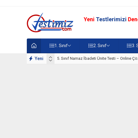
Yeni
Testlerimizi
Den
1. Sınıf
2. Sınıf
3. 
lışmaları
Yeni
5. Sınıf Namaz İbadeti Ünite Testi – Online Çö