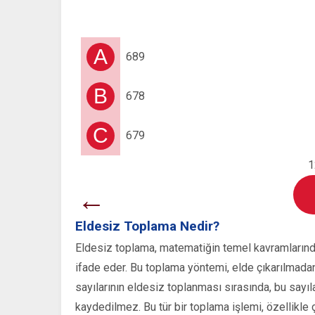
A
689
B
678
C
679
1
←
Eldesiz Toplama Nedir?
Eldesiz toplama, matematiğin temel kavramlarından
ifade eder. Bu toplama yöntemi, elde çıkarılmad
sayılarının eldesiz toplanması sırasında, bu sayıla
kaydedilmez. Bu tür bir toplama işlemi, özellikle ç