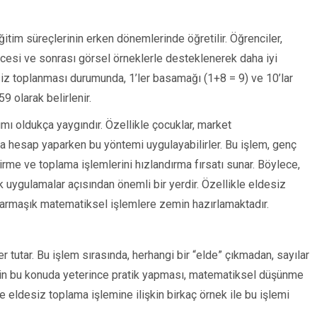
ğitim süreçlerinin erken dönemlerinde öğretilir. Öğrenciler,
öncesi ve sonrası görsel örneklerle desteklenerek daha iyi
esiz toplanması durumunda, 1’ler basamağı (1+8 = 9) ve 10’lar
 olarak belirlenir.
mı oldukça yaygındır. Özellikle çocuklar, market
la hesap yaparken bu yöntemi uygulayabilirler. Bu işlem, genç
irme ve toplama işlemlerini hızlandırma fırsatı sunar. Böylece,
 uygulamalar açısından önemli bir yerdir. Özellikle eldesiz
 karmaşık matematiksel işlemlere zemin hazırlamaktadır.
 tutar. Bu işlem sırasında, herhangi bir “elde” çıkmadan, sayılar
erin bu konuda yeterince pratik yapması, matematiksel düşünme
şte eldesiz toplama işlemine ilişkin birkaç örnek ile bu işlemi