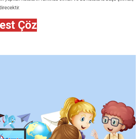
irecektir.
est Çöz