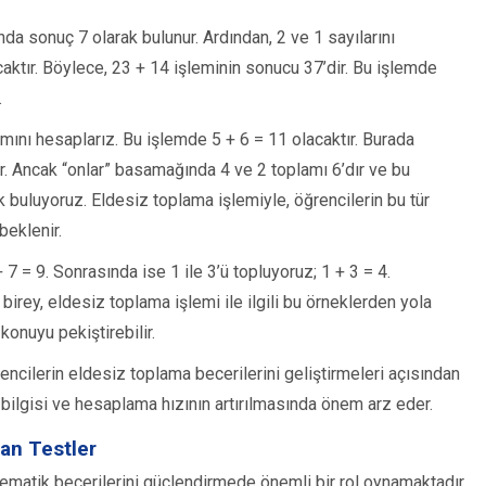
nda sonuç 7 olarak bulunur. Ardından, 2 ve 1 sayılarını
ktır. Böylece, 23 + 14 işleminin sonucu 37’dir. Bu işlemde
.
lamını hesaplarız. Bu işlemde 5 + 6 = 11 olacaktır. Burada
r. Ancak “onlar” basamağında 4 ve 2 toplamı 6’dır ve bu
k buluyoruz. Eldesiz toplama işlemiyle, öğrencilerin bu tür
beklenir.
 7 = 9. Sonrasında ise 1 ile 3’ü topluyoruz; 1 + 3 = 4.
birey, eldesiz toplama işlemi ile ilgili bu örneklerden yola
konuyu pekiştirebilir.
rencilerin eldesiz toplama becerilerini geliştirmeleri açısından
k bilgisi ve hesaplama hızının artırılmasında önem arz eder.
nan Testler
ematik becerilerini güçlendirmede önemli bir rol oynamaktadır.