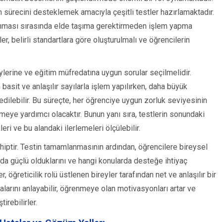
 sürecini desteklemek amacıyla çeşitli testler hazırlamaktadır.
lanması sırasında elde taşıma gerektirmeden işlem yapma
r, belirli standartlara göre oluşturulmalı ve öğrencilerin
ylerine ve eğitim müfredatına uygun sorular seçilmelidir.
basit ve anlaşılır sayılarla işlem yapılırken, daha büyük
 edilebilir. Bu süreçte, her öğrenciye uygun zorluk seviyesinin
rmeye yardımcı olacaktır. Bunun yanı sıra, testlerin sonundaki
ri ve bu alandaki ilerlemeleri ölçülebilir.
ahiptir. Testin tamamlanmasının ardından, öğrencilere bireysel
arda güçlü olduklarını ve hangi konularda desteğe ihtiyaç
, öğreticilik rolü üstlenen bireyler tarafından net ve anlaşılır bir
talarını anlayabilir, öğrenmeye olan motivasyonları artar ve
irebilirler.