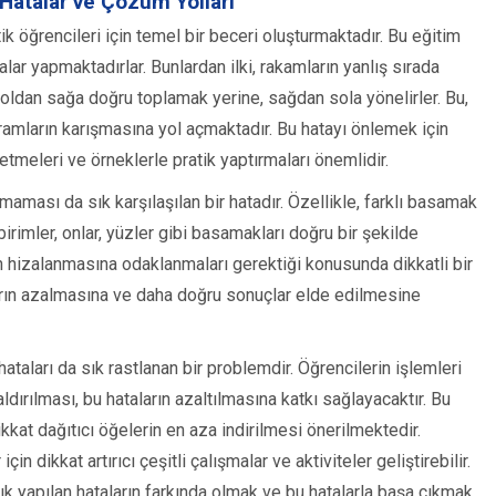
Hatalar ve Çözüm Yolları
ik öğrencileri için temel bir beceri oluşturmaktadır. Bu eğitim
lar yapmaktadırlar. Bunlardan ilki, rakamların yanlış sırada
 soldan sağa doğru toplamak yerine, sağdan sola yönelirler. Bu,
mların karışmasına yol açmaktadır. Bu hatayı önlemek için
tmeleri ve örneklerle pratik yaptırmaları önemlidir.
nmaması da sık karşılaşılan bir hatadır. Özellikle, farklı basamak
birimler, onlar, yüzler gibi basamakları doğru bir şekilde
ın hizalanmasına odaklanmaları gerektiği konusunda dikkatli bir
ların azalmasına ve daha doğru sonuçlar elde edilmesine
ataları da sık rastlanan bir problemdir. Öğrencilerin işlemleri
ldırılması, bu hataların azaltılmasına katkı sağlayacaktır. Bu
kat dağıtıcı öğelerin en aza indirilmesi önerilmektedir.
çin dikkat artırıcı çeşitli çalışmalar ve aktiviteler geliştirebilir.
 yapılan hataların farkında olmak ve bu hatalarla başa çıkmak,