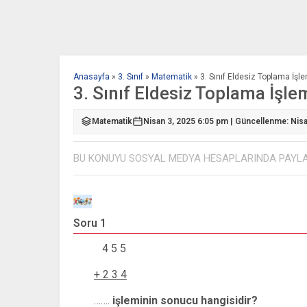
Anasayfa
»
3. Sınıf
»
Matematik
»
3. Sınıf Eldesiz Toplama İşl
3. Sınıf Eldesiz Toplama İşle
Matematik
Nisan 3, 2025 6:05 pm | Güncellenme: Nis
BU KONUYU SOSYAL MEDYA HESAPLARINDA PAYL
Soru 1
4 5 5
+ 2 3 4
…….
işleminin sonucu hangisidir?