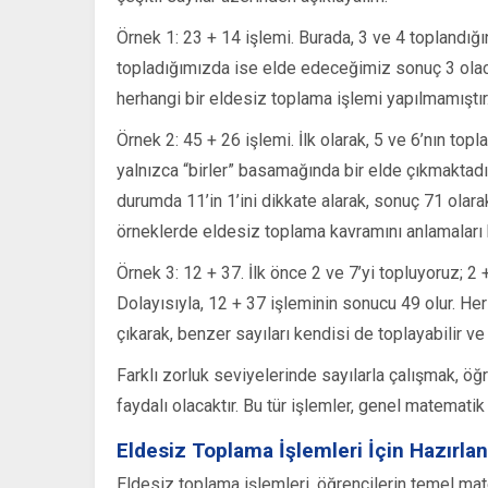
Örnek 1: 23 + 14 işlemi. Burada, 3 ve 4 toplandığı
topladığımızda ise elde edeceğimiz sonuç 3 olaca
herhangi bir eldesiz toplama işlemi yapılmamıştır
Örnek 2: 45 + 26 işlemi. İlk olarak, 5 ve 6’nın top
yalnızca “birler” basamağında bir elde çıkmaktadı
durumda 11’in 1’ini dikkate alarak, sonuç 71 olara
örneklerde eldesiz toplama kavramını anlamaları 
Örnek 3: 12 + 37. İlk önce 2 ve 7’yi topluyoruz; 2 +
Dolayısıyla, 12 + 37 işleminin sonucu 49 olur. Her 
çıkarak, benzer sayıları kendisi de toplayabilir ve 
Farklı zorluk seviyelerinde sayılarla çalışmak, öğ
faydalı olacaktır. Bu tür işlemler, genel matemati
Eldesiz Toplama İşlemleri İçin Hazırla
Eldesiz toplama işlemleri, öğrencilerin temel mat