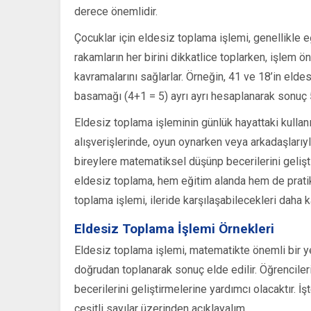
derece önemlidir.
Çocuklar için eldesiz toplama işlemi, genellikle e
rakamların her birini dikkatlice toplarken, işlem 
kavramalarını sağlarlar. Örneğin, 41 ve 18’in eld
basamağı (4+1 = 5) ayrı ayrı hesaplanarak sonuç 59
Eldesiz toplama işleminin günlük hayattaki kullanı
alışverişlerinde, oyun oynarken veya arkadaşlarıy
bireylere matematiksel düşünp becerilerini gelişt
eldesiz toplama, hem eğitim alanda hem de pratik
toplama işlemi, ileride karşılaşabilecekleri daha
Eldesiz Toplama İşlemi Örnekleri
Eldesiz toplama işlemi, matematikte önemli bir yer
doğrudan toplanarak sonuç elde edilir. Öğrencil
becerilerini geliştirmelerine yardımcı olacaktır. İ
çeşitli sayılar üzerinden açıklayalım.