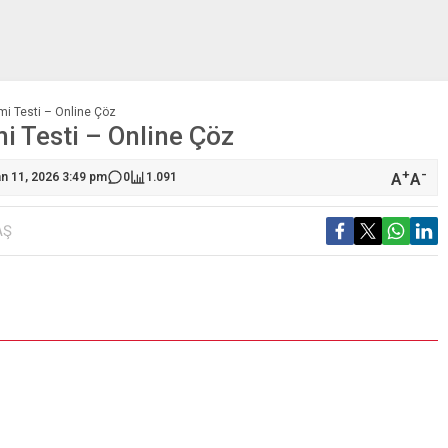
emi Testi – Online Çöz
mi Testi – Online Çöz
+
-
A
A
an 11, 2026 3:49 pm
0
1.091
AŞ
S