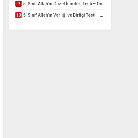
9
5. Sınıf Allah’ın Güzel İsimleri Testi – Online Çöz
10
5. Sınıf Allah’ın Varlığı ve Birliği Testi – Online Çöz