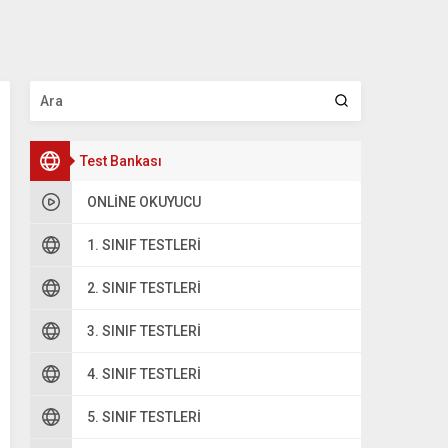
Test Bankası
ONLINE OKUYUCU
1. SINIF TESTLERI
2. SINIF TESTLERI
oru 2
3. SINIF TESTLERI
2 5 2
4. SINIF TESTLERI
+ 2 6
5. SINIF TESTLERI
…….
işleminin sonucu hangisidir?