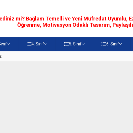
ediniz mi? Bağlam Temelli ve Yeni Müfredat Uyumlu, Ezb
Öğrenme, Motivasyon Odaklı Tasarım, Paylaşılab
Sınıf
4. Sınıf
5. Sınıf
6. Sınıf
z
5. Sınıf Namaz İbadetinin Geti