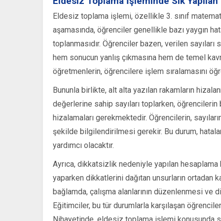
Eldesiz Toplama İşleminde Sık Yapılan 
Eldesiz toplama işlemi, özellikle 3. sınıf matemat
aşamasında, öğrenciler genellikle bazı yaygın hata
toplanmasıdır. Öğrenciler bazen, verilen sayıları
hem sonucun yanlış çıkmasına hem de temel kavra
öğretmenlerin, öğrencilere işlem sıralamasını öğre
Bununla birlikte, alt alta yazılan rakamların hizala
değerlerine sahip sayıları toplarken, öğrencilerin 
hizalamaları gerekmektedir. Öğrencilerin, sayılar
şekilde bilgilendirilmesi gerekir. Bu durum, hata
yardımcı olacaktır.
Ayrıca, dikkatsizlik nedeniyle yapılan hesaplama h
yaparken dikkatlerini dağıtan unsurların ortadan ka
bağlamda, çalışma alanlarının düzenlenmesi ve dik
Eğitimciler, bu tür durumlarla karşılaşan öğrenciler i
Nihayetinde, eldesiz toplama işlemi konusunda sık