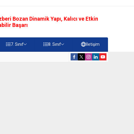
eri Bozan Dinamik Yapı, Kalıcı ve Etkin
ilir Başarı
7. Sınıf
8. Sınıf
İletişim
rdiği Faydalar Testi
5. Sınıf Namazı