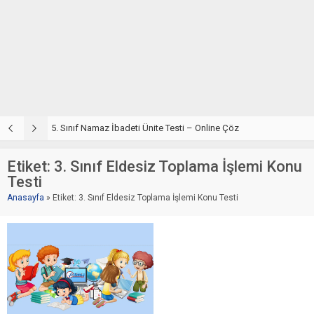
5. Sınıf Din Kültürü ve Ahlak Bilgisi 2. Ünite: Namaz İbadeti Çalışmaları
5. Sınıf Namaz İbadeti Ünite Testi – Online Çöz
5
Etiket:
3. Sınıf Eldesiz Toplama İşlemi Konu
Testi
Anasayfa
»
Etiket: 3. Sınıf Eldesiz Toplama İşlemi Konu Testi