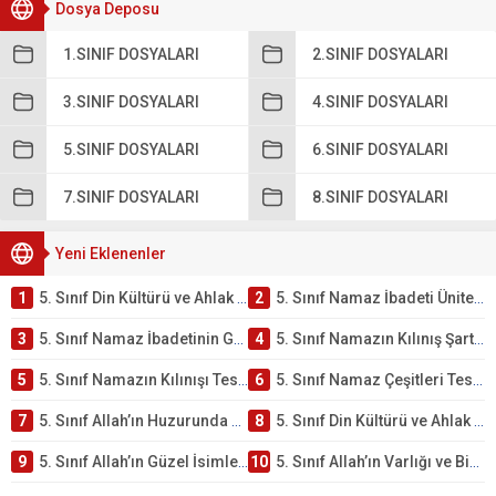
Dosya Deposu
1.SINIF DOSYALARI
2.SINIF DOSYALARI
3.SINIF DOSYALARI
4.SINIF DOSYALARI
5.SINIF DOSYALARI
6.SINIF DOSYALARI
7.SINIF DOSYALARI
8.SINIF DOSYALARI
Yeni Eklenenler
1
5. Sınıf Din Kültürü ve Ahlak Bilgisi 2. Ünite: Namaz İbadeti Çalışmaları
2
5. Sınıf Namaz İbadeti Ünite Testi – Online Çöz
3
5. Sınıf Namaz İbadetinin Getirdiği Faydalar Testi
4
5. Sınıf Namazın Kılınış Şartları Testi
5
5. Sınıf Namazın Kılınışı Testi – Online Çöz
6
5. Sınıf Namaz Çeşitleri Testi – Online Çöz
7
5. Sınıf Allah’ın Huzurunda Olmak – Namaz İbadeti Testi
8
5. Sınıf Din Kültürü ve Ahlak Bilgisi 1. Ünite: Allah İnancı Çalışmaları
9
5. Sınıf Allah’ın Güzel İsimleri Testi – Online Çöz
10
5. Sınıf Allah’ın Varlığı ve Birliği Testi – Online Çöz