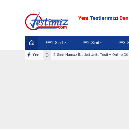
Yeni
Testlerimizi
Den
1. Sınıf
2. Sınıf
3. 
lışmaları
Yeni
5. Sınıf Namaz İbadeti Ünite Testi – Online Çö