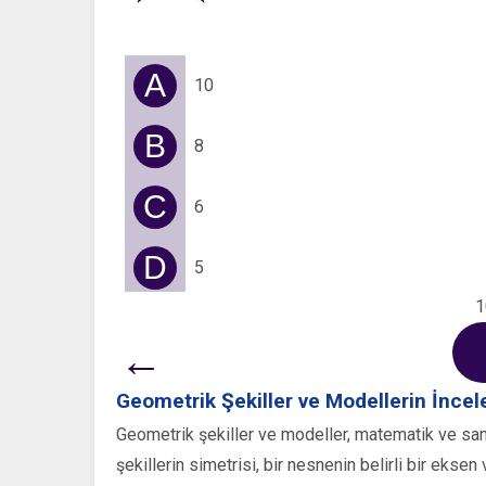
A
10
B
8
C
6
D
5
1
←
Geometrik Şekiller ve Modellerin İnce
Geometrik şekiller ve modeller, matematik ve sanat
şekillerin simetrisi, bir nesnenin belirli bir ekse