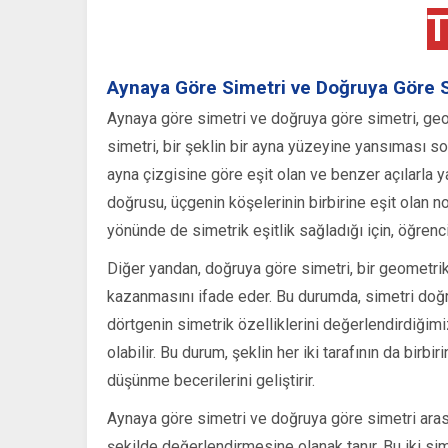
T
Aynaya Göre Simetri ve Doğruya Göre Si
Aynaya göre simetri ve doğruya göre simetri, geom
simetri, bir şeklin bir ayna yüzeyine yansıması so
ayna çizgisine göre eşit olan ve benzer açılarla y
doğrusu, üçgenin köşelerinin birbirine eşit olan nok
yönünde de simetrik eşitlik sağladığı için, öğren
Diğer yandan, doğruya göre simetri, bir geometrik
kazanmasını ifade eder. Bu durumda, simetri doğru
dörtgenin simetrik özelliklerini değerlendirdiğimiz
olabilir. Bu durum, şeklin her iki tarafının da bir
düşünme becerilerini geliştirir.
Aynaya göre simetri ve doğruya göre simetri arası
şekilde değerlendirmesine olanak tanır. Bu iki sime