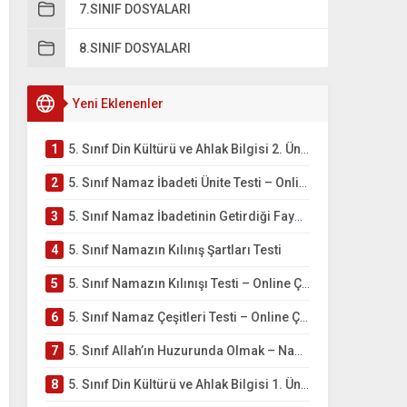
7.SINIF DOSYALARI
8.SINIF DOSYALARI
Yeni Eklenenler
1
5. Sınıf Din Kültürü ve Ahlak Bilgisi 2. Ünite: Namaz İbadeti Çalışmaları
2
5. Sınıf Namaz İbadeti Ünite Testi – Online Çöz
3
5. Sınıf Namaz İbadetinin Getirdiği Faydalar Testi
4
5. Sınıf Namazın Kılınış Şartları Testi
5
5. Sınıf Namazın Kılınışı Testi – Online Çöz
6
5. Sınıf Namaz Çeşitleri Testi – Online Çöz
7
5. Sınıf Allah’ın Huzurunda Olmak – Namaz İbadeti Testi
8
5. Sınıf Din Kültürü ve Ahlak Bilgisi 1. Ünite: Allah İnancı Çalışmaları