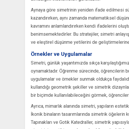
Aynaya göre simetrinin yeniden ifade edilmesi sü
kazandırırken, aynı zamanda matematiksel düşünme
kavramını anlamlandırırken kendi ifadelerini oluşt
benimsemektedirler. Bu stratejiler, simetri anlayı
ve eleştirel düşünme yetilerini de geliştirmelerin
Örnekler ve Uygulamalar
Simetri, günlük yaşantımızda sıkça karşılaştığımı
oynamaktadır. Öğrenme sürecinde, öğrencilerin bu k
uygulamalar ve örnekler sunmak oldukça faydalıdır
kullandığı geometrik şekiller ve simetrik dizaynlar
bir biçimde kullanılabileceğini görmek, öğrenciler
Ayrıca, mimarlık alanında simetri, yapıların estetik
İkonik binaların tasarımlarında simetrik öğelerin 
Tapınakları ve Gotik Katedraller, simetrik yapısıyl