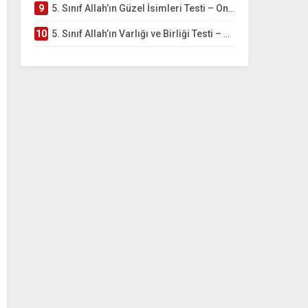
9
5. Sınıf Allah’ın Güzel İsimleri Testi – Online Çöz
10
5. Sınıf Allah’ın Varlığı ve Birliği Testi – Online Çöz