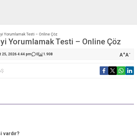
riyi Yorumlamak Testi – Online Çöz
iyi Yorumlamak Testi – Online Çöz
+
-
A
A
t 25, 2026 4:44 pm
0
1.908
AŞ
S
D
i vardır?