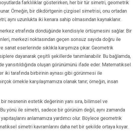
oyutlarda farklılıklar gösterirken, her bir tür simetri, geometrik
 sunar. Örneğin, bir dikdörtgenin çizgisel simetrisi, onu ortadan
etri; aynı uzunlukta iki kenara sahip olmasından kaynaklanır.
r merkez etrafında döndüğünde kendisiyle örtüşmesini sağlar. Bir
enleri, merkezi noktasından geçen sonsuz sayıda doğru ile
 ve sanat eserlerinde sıklıkla karşımıza çıkar. Geometrik
siplere dayanarak çeşitli şekillerde tanımlanabilir. Bu bağlamda,
inde yansıtıldığında oluşan görünümünü ifade eder. Matematiksel
r iki tarafında birbirinin aynası gibi görünmesi ile
irçok örnekle karşılaşmamıza olanak tanır; örneğin, insan
 bir nesnenin estetik değerinin yanı sıra, bilimsel ve
 Bu yönü ile simetri, sadece bir görünüm değil, aynı zamanda
 yapıtaşlarını anlamamıza yardımcı olur. Böylece geometrik
atiksel simetri kavramlarını daha net bir şekilde ortaya koyar.