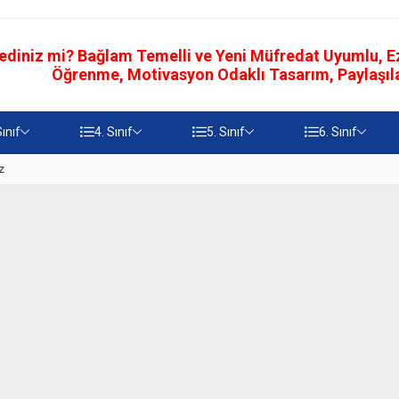
ediniz mi? Bağlam Temelli ve Yeni Müfredat Uyumlu, Ezb
Öğrenme, Motivasyon Odaklı Tasarım, Paylaşılab
Sınıf
4. Sınıf
5. Sınıf
6. Sınıf
z
5. Sınıf Namaz İbadetinin Geti