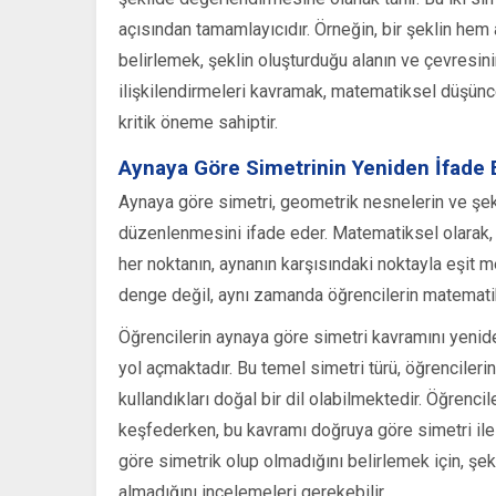
açısından tamamlayıcıdır. Örneğin, bir şeklin he
belirlemek, şeklin oluşturduğu alanın ve çevresinin
ilişkilendirmeleri kavramak, matematiksel düşün
kritik öneme sahiptir.
Aynaya Göre Simetrinin Yeniden İfade 
Aynaya göre simetri, geometrik nesnelerin ve şekil
düzenlenmesini ifade eder. Matematiksel olarak, b
her noktanın, aynanın karşısındaki noktayla eşit 
denge değil, aynı zamanda öğrencilerin matematik
Öğrencilerin aynaya göre simetri kavramını yenide
yol açmaktadır. Bu temel simetri türü, öğrencileri
kullandıkları doğal bir dil olabilmektedir. Öğrenc
keşfederken, bu kavramı doğruya göre simetri ile
göre simetrik olup olmadığını belirlemek için, şekl
almadığını incelemeleri gerekebilir.