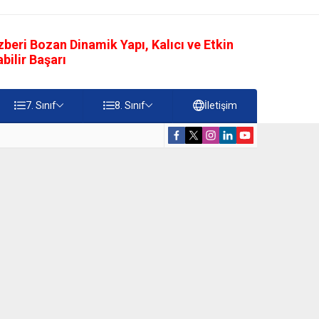
eri Bozan Dinamik Yapı, Kalıcı ve Etkin
ilir Başarı
7. Sınıf
8. Sınıf
İletişim
rdiği Faydalar Testi
5. Sınıf Namazı