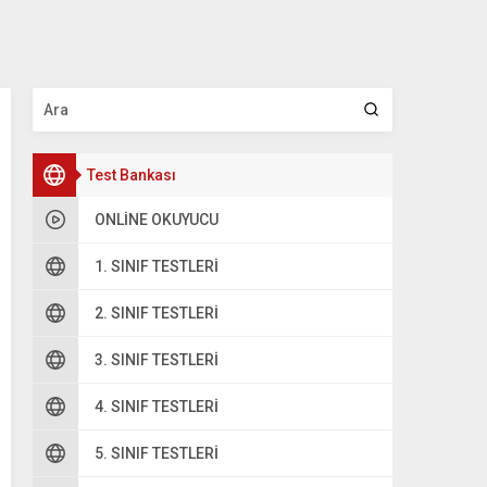
Test Bankası
ONLINE OKUYUCU
1. SINIF TESTLERI
2. SINIF TESTLERI
oru 2
3. SINIF TESTLERI
ikdörtgenin kaç tane simetrisi vardır?
4. SINIF TESTLERI
5. SINIF TESTLERI