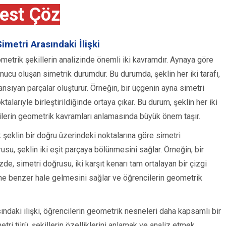
est Çöz
metri Arasındaki İlişki
etrik şekillerin analizinde önemli iki kavramdır. Aynaya göre
nucu oluşan simetrik durumdur. Bu durumda, şeklin her iki tarafı,
ansıyan parçalar oluşturur. Örneğin, bir üçgenin ayna simetri
talarıyle birleştirildiğinde ortaya çıkar. Bu durum, şeklin her iki
cilerin geometrik kavramları anlamasında büyük önem taşır.
 şeklin bir doğru üzerindeki noktalarına göre simetri
su, şeklin iki eşit parçaya bölünmesini sağlar. Örneğin, bir
de, simetri doğrusu, iki karşıt kenarı tam ortalayan bir çizgi
birine benzer hale gelmesini sağlar ve öğrencilerin geometrik
ndaki ilişki, öğrencilerin geometrik nesneleri daha kapsamlı bir
tri türü, şekillerin özelliklerini anlamak ve analiz etmek