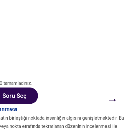
0 tamamladınız.
→
Soru Seç
lenmesi
ın birleştiği noktada insanlığın algısını genişletmektedir. Bu
n veya nokta etrafında tekrarlanan düzeninin incelenmesi ile