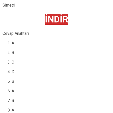
Simetri
İNDİR
Cevap Anahtarı
A
B
C
D
B
A
B
A