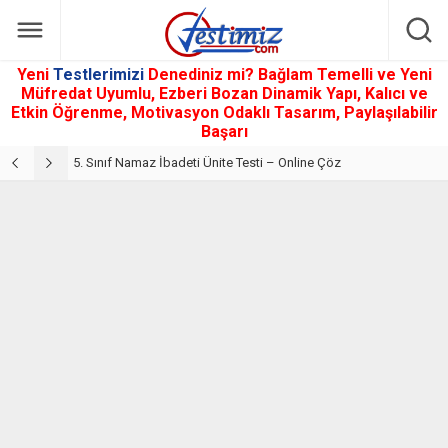
Yeni
Testlerimizi
Denediniz mi? Bağlam Temelli ve Yeni
Müfredat Uyumlu, Ezberi Bozan Dinamik Yapı, Kalıcı ve
Etkin Öğrenme, Motivasyon Odaklı Tasarım, Paylaşılabilir
Başarı
5. Sınıf Din Kültürü ve Ahlak Bilgisi 2. Ünite: Namaz İbadeti Çalışmaları
5. Sınıf Namaz İbadeti Ünite Testi – Online Çöz
5