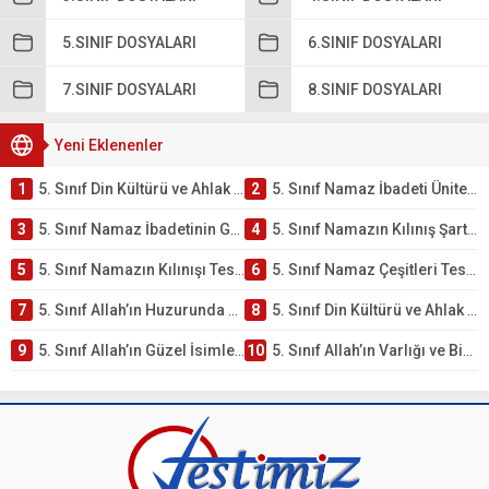
5.SINIF DOSYALARI
6.SINIF DOSYALARI
7.SINIF DOSYALARI
8.SINIF DOSYALARI
Yeni Eklenenler
1
5. Sınıf Din Kültürü ve Ahlak Bilgisi 2. Ünite: Namaz İbadeti Çalışmaları
2
5. Sınıf Namaz İbadeti Ünite Testi – Online Çöz
3
5. Sınıf Namaz İbadetinin Getirdiği Faydalar Testi
4
5. Sınıf Namazın Kılınış Şartları Testi
5
5. Sınıf Namazın Kılınışı Testi – Online Çöz
6
5. Sınıf Namaz Çeşitleri Testi – Online Çöz
7
5. Sınıf Allah’ın Huzurunda Olmak – Namaz İbadeti Testi
8
5. Sınıf Din Kültürü ve Ahlak Bilgisi 1. Ünite: Allah İnancı Çalışmaları
9
5. Sınıf Allah’ın Güzel İsimleri Testi – Online Çöz
10
5. Sınıf Allah’ın Varlığı ve Birliği Testi – Online Çöz