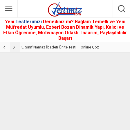
Yeni
Testlerimizi
Denediniz mi? Bağlam Temelli ve Yeni
Müfredat Uyumlu, Ezberi Bozan Dinamik Yapı, Kalıcı ve
Etkin Öğrenme, Motivasyon Odaklı Tasarım, Paylaşılabilir
Başarı
5. Sınıf Din Kültürü ve Ahlak Bilgisi 2. Ünite: Namaz İbadeti Çalışmaları
5. Sınıf Namaz İbadeti Ünite Testi – Online Çöz
5