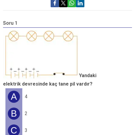
Soru 1
S
Yandaki
elektrik devresinde kaç tane pil vardır?
y
A
4
B
2
C
3