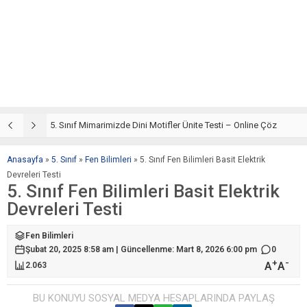
5. Sınıf Din Kültürü ve Ahlak Bilgisi 4. Ünite: Mimarimizde Dini Motifler Çalışmaları
5. Sınıf Mimarimizde Dini Motifler Ünite Testi – Online Çöz
5
Anasayfa
»
5. Sınıf
»
Fen Bilimleri
»
5. Sınıf Fen Bilimleri Basit Elektrik
Devreleri Testi
5. Sınıf Fen Bilimleri Basit Elektrik
Devreleri Testi
Fen Bilimleri
Şubat 20, 2025 8:58 am | Güncellenme: Mart 8, 2026 6:00 pm
0
+
-
A
A
2.063
BU KONUYU SOSYAL MEDYA HESAPLARINDA PAYLAŞ