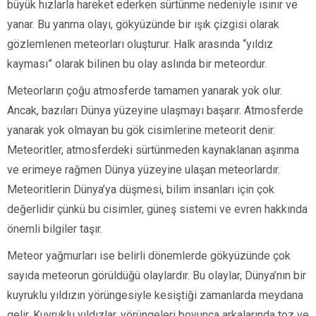
büyük hızlarla hareket ederken sürtünme nedeniyle ısınır ve
yanar. Bu yanma olayı, gökyüzünde bir ışık çizgisi olarak
gözlemlenen meteorları oluşturur. Halk arasında “yıldız
kayması” olarak bilinen bu olay aslında bir meteordur.
Meteorların çoğu atmosferde tamamen yanarak yok olur.
Ancak, bazıları Dünya yüzeyine ulaşmayı başarır. Atmosferde
yanarak yok olmayan bu gök cisimlerine meteorit denir.
Meteoritler, atmosferdeki sürtünmeden kaynaklanan aşınma
ve erimeye rağmen Dünya yüzeyine ulaşan meteorlardır.
Meteoritlerin Dünya’ya düşmesi, bilim insanları için çok
değerlidir çünkü bu cisimler, güneş sistemi ve evren hakkında
önemli bilgiler taşır.
Meteor yağmurları ise belirli dönemlerde gökyüzünde çok
sayıda meteorun görüldüğü olaylardır. Bu olaylar, Dünya’nın bir
kuyruklu yıldızın yörüngesiyle kesiştiği zamanlarda meydana
gelir. Kuyruklu yıldızlar, yörüngeleri boyunca arkalarında toz ve