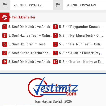
7.SINIF DOSYALARI
8.SINIF DOSYALARI
Yeni Eklenenler
1
5. Sınıf Din Kültürü ve Ahlak Bilgisi 4. Ünite: Peygamber Kıssaları Çalışmaları
2
5. Sınıf Peygamber Kıssaları Ünite Testi – Online Çöz
3
5. Sınıf Hz. İsa Testi – Online Çöz
4
5. Sınıf Hz. Musa Testi – Online Çöz
5
5. Sınıf Hz. İbrahim Testi
6
5. Sınıf Hz. Nuh Testi – Online Çöz
7
5. Sınıf Kur’an-ı Kerim’den Öğütler – Peygamber Kıssaları Testi – Online Çöz
8
5. Sınıf Allah’ın Elçileri: Peygamberler Testi – Online Çöz
9
5. Sınıf Din Kültürü ve Ahlak Bilgisi 3. Ünite: Kur’an-ı Kerim Çalışmaları
10
5. Sınıf Kur’an-ı Kerim ve Temel Özellikleri Testi – Online Çöz
Tüm Hakları Saklıdır 2026