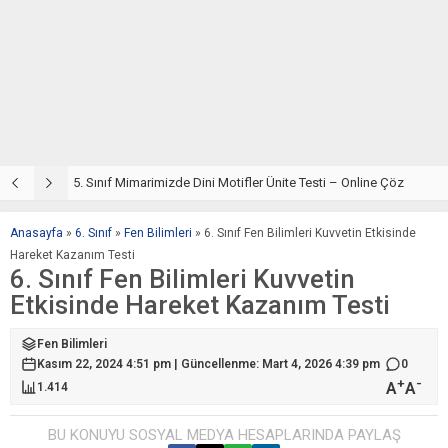
5. Sınıf Din Kültürü ve Ahlak Bilgisi 4. Ünite: Mimarimizde Dini Motifler Çalışmaları
5. Sınıf Mimarimizde Dini Motifler Ünite Testi – Online Çöz
5
Anasayfa
»
6. Sınıf
»
Fen Bilimleri
»
6. Sınıf Fen Bilimleri Kuvvetin Etkisinde
Hareket Kazanım Testi
6. Sınıf Fen Bilimleri Kuvvetin
Etkisinde Hareket Kazanım Testi
Fen Bilimleri
Kasım 22, 2024 4:51 pm | Güncellenme: Mart 4, 2026 4:39 pm
0
+
-
A
A
1.414
BU KONUYU SOSYAL MEDYA HESAPLARINDA PAYLAŞ