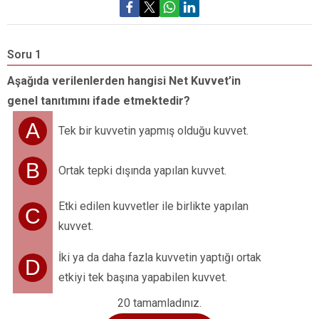
Soru 1
S
Aşağıda verilenlerden hangisi Net Kuvvet’in
genel tanıtımını ifade etmektedir?
A
Tek bir kuvvetin yapmış olduğu kuvvet.
C
B
Ortak tepki dışında yapılan kuvvet.
a
Etki edilen kuvvetler ile birlikte yapılan
C
kuvvet.
İki ya da daha fazla kuvvetin yaptığı ortak
D
etkiyi tek başına yapabilen kuvvet.
20 tamamladınız.