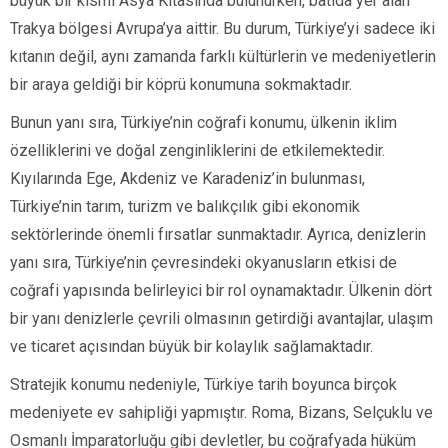
büyük bir kısmı Asya Kıtasında bulunurken, batıda yer alan
Trakya bölgesi Avrupa’ya aittir. Bu durum, Türkiye’yi sadece iki
kıtanın değil, aynı zamanda farklı kültürlerin ve medeniyetlerin
bir araya geldiği bir köprü konumuna sokmaktadır.
Bunun yanı sıra, Türkiye’nin coğrafi konumu, ülkenin iklim
özelliklerini ve doğal zenginliklerini de etkilemektedir.
Kıyılarında Ege, Akdeniz ve Karadeniz’in bulunması,
Türkiye’nin tarım, turizm ve balıkçılık gibi ekonomik
sektörlerinde önemli fırsatlar sunmaktadır. Ayrıca, denizlerin
yanı sıra, Türkiye’nin çevresindeki okyanusların etkisi de
coğrafi yapısında belirleyici bir rol oynamaktadır. Ülkenin dört
bir yanı denizlerle çevrili olmasının getirdiği avantajlar, ulaşım
ve ticaret açısından büyük bir kolaylık sağlamaktadır.
Stratejik konumu nedeniyle, Türkiye tarih boyunca birçok
medeniyete ev sahipliği yapmıştır. Roma, Bizans, Selçuklu ve
Osmanlı İmparatorluğu gibi devletler, bu coğrafyada hüküm