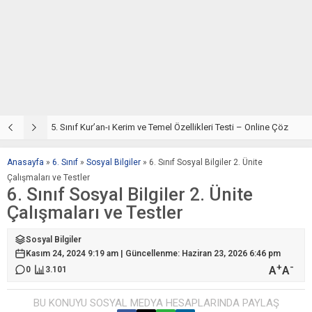
5. Sınıf Din Kültürü ve Ahlak Bilgisi 2. Ünite: Kur’an-ı Kerim Çalışmaları
5. Sınıf Kur’an-ı Kerim ve Temel Özellikleri Testi – Online Çöz
5
Anasayfa
»
6. Sınıf
»
Sosyal Bilgiler
»
6. Sınıf Sosyal Bilgiler 2. Ünite
Çalışmaları ve Testler
6. Sınıf Sosyal Bilgiler 2. Ünite
Çalışmaları ve Testler
Sosyal Bilgiler
Kasım 24, 2024 9:19 am | Güncellenme: Haziran 23, 2026 6:46 pm
+
-
A
A
0
3.101
BU KONUYU SOSYAL MEDYA HESAPLARINDA PAYLAŞ