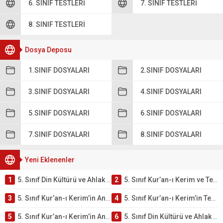
6. SINIF TESTLERI
7. SINIF TESTLERI
8. SINIF TESTLERI
Dosya Deposu
1.SINIF DOSYALARI
2.SINIF DOSYALARI
3.SINIF DOSYALARI
4.SINIF DOSYALARI
5.SINIF DOSYALARI
6.SINIF DOSYALARI
7.SINIF DOSYALARI
8.SINIF DOSYALARI
Yeni Eklenenler
1
5. Sınıf Din Kültürü ve Ahlak Bilgisi 2. Ünite: Kur’an-ı Kerim Çalışmaları
2
5. Sınıf Kur’an-ı Kerim ve Temel Özellikleri Testi – Online Çöz
3
5. Sınıf Kur’an-ı Kerim’in Ana Konuları Testi – Online Çöz
4
5. Sınıf Kur’an-ı Kerim’in Temel Özellikleri ve Önemi Testi – Online Çöz
5
5. Sınıf Kur’an-ı Kerim’in Anlamı ve Önemi Testi – Online Çöz
6
5. Sınıf Din Kültürü ve Ahlak Bilgisi 2. Ünite: Namaz İbadeti Çalışmaları