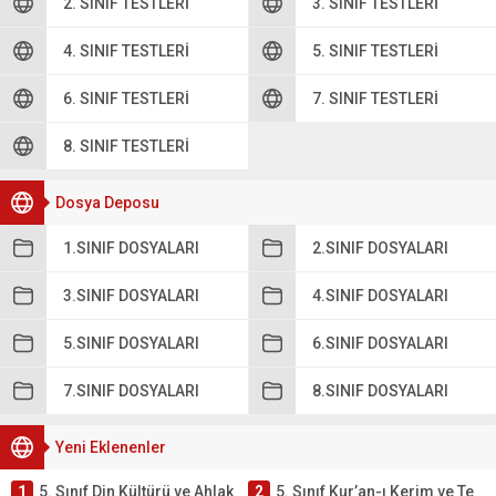
2. SINIF TESTLERI
3. SINIF TESTLERI
4. SINIF TESTLERI
5. SINIF TESTLERI
6. SINIF TESTLERI
7. SINIF TESTLERI
8. SINIF TESTLERI
Dosya Deposu
1.SINIF DOSYALARI
2.SINIF DOSYALARI
3.SINIF DOSYALARI
4.SINIF DOSYALARI
5.SINIF DOSYALARI
6.SINIF DOSYALARI
7.SINIF DOSYALARI
8.SINIF DOSYALARI
Yeni Eklenenler
1
5. Sınıf Din Kültürü ve Ahlak Bilgisi 2. Ünite: Kur’an-ı Kerim Çalışmaları
2
5. Sınıf Kur’an-ı Kerim ve Temel Özellikleri Testi – Online Çöz