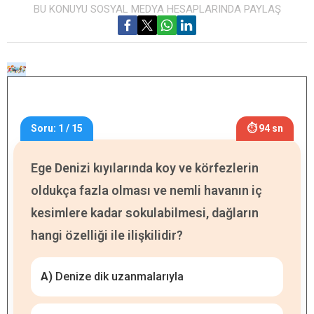
BU KONUYU SOSYAL MEDYA HESAPLARINDA PAYLAŞ
Soru: 1 / 15
⏱ 93 sn
Ege Denizi kıyılarında koy ve körfezlerin
oldukça fazla olması ve nemli havanın iç
kesimlere kadar sokulabilmesi, dağların
hangi özelliği ile ilişkilidir?
A)
Denize dik uzanmalarıyla