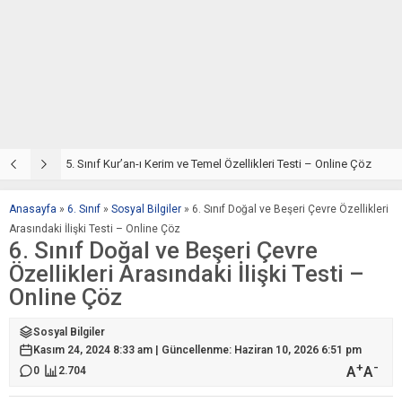
5. Sınıf Din Kültürü ve Ahlak Bilgisi 2. Ünite: Kur’an-ı Kerim Çalışmaları
5. Sınıf Kur’an-ı Kerim ve Temel Özellikleri Testi – Online Çöz
5
Anasayfa
»
6. Sınıf
»
Sosyal Bilgiler
»
6. Sınıf Doğal ve Beşeri Çevre Özellikleri
Arasındaki İlişki Testi – Online Çöz
6. Sınıf Doğal ve Beşeri Çevre
Özellikleri Arasındaki İlişki Testi –
Online Çöz
Sosyal Bilgiler
Kasım 24, 2024 8:33 am | Güncellenme: Haziran 10, 2026 6:51 pm
+
-
A
A
0
2.704