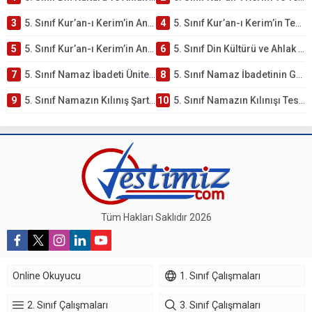
3
5. Sınıf Kur’an-ı Kerim’in Ana Konuları Testi – Online Çöz
4
5. Sınıf Kur’an-ı Kerim’in Temel Özellikleri ve Önemi Testi – Online Çöz
5
5. Sınıf Kur’an-ı Kerim’in Anlamı ve Önemi Testi – Online Çöz
6
5. Sınıf Din Kültürü ve Ahlak Bilgisi 2. Ünite: Namaz İbadeti Çalışmaları
7
5. Sınıf Namaz İbadeti Ünite Testi – Online Çöz
8
5. Sınıf Namaz İbadetinin Getirdiği Faydalar Testi
9
5. Sınıf Namazın Kılınış Şartları Testi
10
5. Sınıf Namazın Kılınışı Testi – Online Çöz
Tüm Hakları Saklıdır 2026
Online Okuyucu
1. Sınıf Çalışmaları
2. Sınıf Çalışmaları
3. Sınıf Çalışmaları