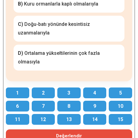
B)
Kuru ormanlarla kaplı olmalarıyla
C)
Doğu-batı yönünde kesintisiz
uzanmalarıyla
D)
Ortalama yükseltilerinin çok fazla
olmasıyla
1
2
3
4
5
6
7
8
9
10
11
12
13
14
15
Değerlendir