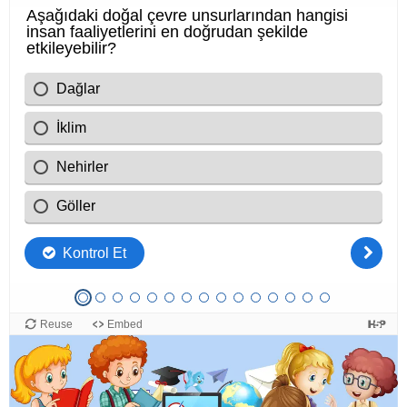
ETİKETLER:
DOĞAL VE BEŞERI ÇEVRE ÖZELLIKLERI ARASINDAKI İLIŞKI