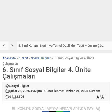
5. Sınıf Din Kültürü ve Ahlak Bilgisi 2. Ünite: Kur’an-ı Kerim Çalışmaları
5. Sınıf Kur’an-ı Kerim ve Temel Özellikleri Testi – Online Çöz
5
Anasayfa
»
6. Sınıf
»
Sosyal Bilgiler
»
6. Sınıf Sosyal Bilgiler 4. Ünite
Çalışmaları
6. Sınıf Sosyal Bilgiler 4. Ünite
Çalışmaları
Sosyal Bilgiler
Şubat 28, 2025 4:32 pm | Güncellenme: Haziran 24, 2026 6:39 pm
+
-
A
A
0
2.506
BU KONUYU SOSYAL MEDYA HESAPLARINDA PAYLAŞ