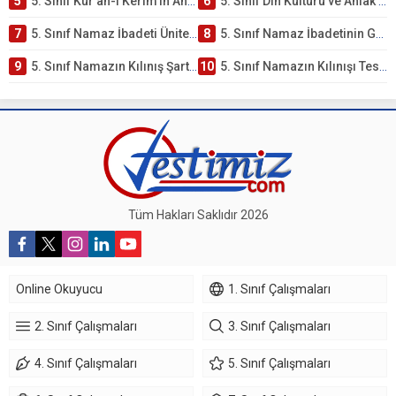
5
5. Sınıf Kur’an-ı Kerim’in Anlamı ve Önemi Testi – Online Çöz
6
5. Sınıf Din Kültürü ve Ahlak Bilgisi 2. Ünite: Namaz İbadeti Çalışmaları
7
5. Sınıf Namaz İbadeti Ünite Testi – Online Çöz
8
5. Sınıf Namaz İbadetinin Getirdiği Faydalar Testi
9
5. Sınıf Namazın Kılınış Şartları Testi
10
5. Sınıf Namazın Kılınışı Testi – Online Çöz
Tüm Hakları Saklıdır 2026
Online Okuyucu
1. Sınıf Çalışmaları
2. Sınıf Çalışmaları
3. Sınıf Çalışmaları
4. Sınıf Çalışmaları
5. Sınıf Çalışmaları