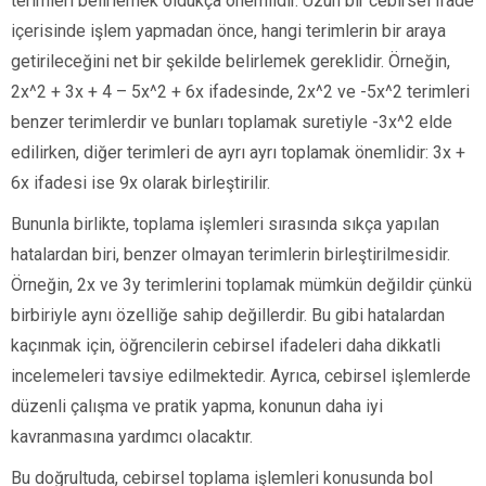
terimleri belirlemek oldukça önemlidir. Uzun bir cebirsel ifade
içerisinde işlem yapmadan önce, hangi terimlerin bir araya
getirileceğini net bir şekilde belirlemek gereklidir. Örneğin,
2x^2 + 3x + 4 – 5x^2 + 6x ifadesinde, 2x^2 ve -5x^2 terimleri
benzer terimlerdir ve bunları toplamak suretiyle -3x^2 elde
edilirken, diğer terimleri de ayrı ayrı toplamak önemlidir: 3x +
6x ifadesi ise 9x olarak birleştirilir.
Bununla birlikte, toplama işlemleri sırasında sıkça yapılan
hatalardan biri, benzer olmayan terimlerin birleştirilmesidir.
Örneğin, 2x ve 3y terimlerini toplamak mümkün değildir çünkü
birbiriyle aynı özelliğe sahip değillerdir. Bu gibi hatalardan
kaçınmak için, öğrencilerin cebirsel ifadeleri daha dikkatli
incelemeleri tavsiye edilmektedir. Ayrıca, cebirsel işlemlerde
düzenli çalışma ve pratik yapma, konunun daha iyi
kavranmasına yardımcı olacaktır.
Bu doğrultuda, cebirsel toplama işlemleri konusunda bol