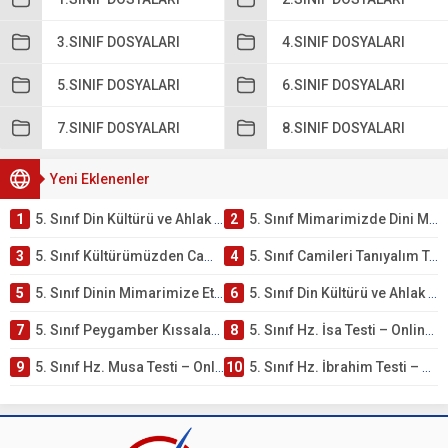
3.SINIF DOSYALARI
4.SINIF DOSYALARI
5.SINIF DOSYALARI
6.SINIF DOSYALARI
7.SINIF DOSYALARI
8.SINIF DOSYALARI
Yeni Eklenenler
1
5. Sınıf Din Kültürü ve Ahlak Bilgisi 4. Ünite: Mimarimizde Dini Motifler Çalışmaları
2
5. Sınıf Mimarimizde Dini Motifler Ünite Testi – Online Çöz
3
5. Sınıf Kültürümüzden Cami Örnekleri Testi – Online Çöz
4
5. Sınıf Camileri Tanıyalım Testi – Online Çöz
5
5. Sınıf Dinin Mimarimize Etkisi Testi – Online Çöz
6
5. Sınıf Din Kültürü ve Ahlak Bilgisi 4. Ünite: Peygamber Kıssaları Çalışmaları
7
5. Sınıf Peygamber Kıssaları Ünite Testi – Online Çöz
8
5. Sınıf Hz. İsa Testi – Online Çöz
9
5. Sınıf Hz. Musa Testi – Online Çöz
10
5. Sınıf Hz. İbrahim Testi – Online Çöz