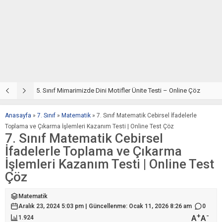
5. Sınıf Din Kültürü ve Ahlak Bilgisi 4. Ünite: Mimarimizde Dini Motifler Çalışmaları
5. Sınıf Mimarimizde Dini Motifler Ünite Testi – Online Çöz
5
Anasayfa
»
7. Sınıf
»
Matematik
»
7. Sınıf Matematik Cebirsel İfadelerle
Toplama ve Çıkarma İşlemleri Kazanım Testi | Online Test Çöz
7. Sınıf Matematik Cebirsel
İfadelerle Toplama ve Çıkarma
İşlemleri Kazanım Testi | Online Test
Çöz
Matematik
Aralık 23, 2024 5:03 pm | Güncellenme: Ocak 11, 2026 8:26 am
0
+
-
A
A
1.924