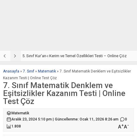
5. Sınıf Din Kültürü ve Ahlak Bilgisi 2. Ünite: Kur’an-ı Kerim Çalışmaları
5. Sınıf Kur’an-ı Kerim ve Temel Özellikleri Testi – Online Çöz
5
Anasayfa
»
7. Sınıf
»
Matematik
»
7. Sınıf Matematik Denklem ve Eşitsizlikler
Kazanım Testi | Online Test Çöz
7. Sınıf Matematik Denklem ve
Eşitsizlikler Kazanım Testi | Online
Test Çöz
Matematik
Aralık 23, 2024 5:10 pm | Güncellenme: Ocak 11, 2026 8:26 am
0
+
-
A
A
1.808