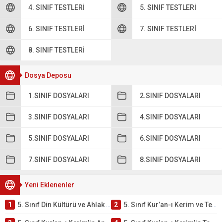
4. SINIF TESTLERI
5. SINIF TESTLERI
6. SINIF TESTLERI
7. SINIF TESTLERI
8. SINIF TESTLERI
Dosya Deposu
1.SINIF DOSYALARI
2.SINIF DOSYALARI
3.SINIF DOSYALARI
4.SINIF DOSYALARI
5.SINIF DOSYALARI
6.SINIF DOSYALARI
7.SINIF DOSYALARI
8.SINIF DOSYALARI
Yeni Eklenenler
1
5. Sınıf Din Kültürü ve Ahlak Bilgisi 2. Ünite: Kur’an-ı Kerim Çalışmaları
2
5. Sınıf Kur’an-ı Kerim ve Temel Özellikleri Testi – Online Çöz