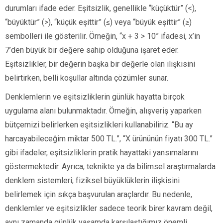
durumları ifade eder. Eşitsizlik, genellikle “küçüktür” (<),
“büyüktür” (>), “küçük eşittir” (≤) veya “büyük eşittir” (≥)
sembolleri ile gösterilir. Örneğin, “x + 3 > 10” ifadesi, x’in
7’den büyük bir değere sahip olduğuna işaret eder.
Eşitsizlikler, bir değerin başka bir değerle olan ilişkisini
belirtirken, belli koşullar altında çözümler sunar.
Denklemlerin ve eşitsizliklerin günlük hayatta birçok
uygulama alanı bulunmaktadır. Örneğin, alışveriş yaparken
bütçemizi belirlerken eşitsizlikleri kullanabiliriz. “Bu ay
harcayabileceğim miktar 500 TL.”, “X ürününün fiyatı 300 TL.”
gibi ifadeler, eşitsizliklerin pratik hayattaki yansımalarını
göstermektedir. Ayrıca, teknikte ya da bilimsel araştırmalarda
denklem sistemleri; fiziksel büyüklüklerin ilişkisini
belirlemek için sıkça başvurulan araçlardır. Bu nedenle,
denklemler ve eşitsizlikler sadece teorik birer kavram değil,
aynı zamanda günlük yaşamda karşılaştığımız önemli