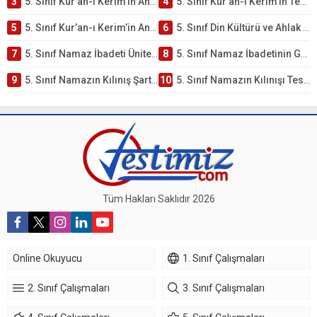
3
5. Sınıf Kur’an-ı Kerim’in Ana Konuları Testi – Online Çöz
4
5. Sınıf Kur’an-ı Kerim’in Temel Özellikleri ve Önemi Testi – Online Çöz
5
5. Sınıf Kur’an-ı Kerim’in Anlamı ve Önemi Testi – Online Çöz
6
5. Sınıf Din Kültürü ve Ahlak Bilgisi 2. Ünite: Namaz İbadeti Çalışmaları
7
5. Sınıf Namaz İbadeti Ünite Testi – Online Çöz
8
5. Sınıf Namaz İbadetinin Getirdiği Faydalar Testi
9
5. Sınıf Namazın Kılınış Şartları Testi
10
5. Sınıf Namazın Kılınışı Testi – Online Çöz
Tüm Hakları Saklıdır 2026
Online Okuyucu
1. Sınıf Çalışmaları
2. Sınıf Çalışmaları
3. Sınıf Çalışmaları