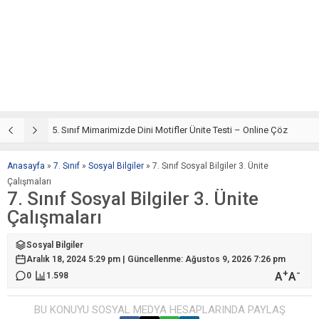
5. Sınıf Din Kültürü ve Ahlak Bilgisi 4. Ünite: Mimarimizde Dini Motifler Çalışmaları
5. Sınıf Mimarimizde Dini Motifler Ünite Testi – Online Çöz
5
Anasayfa
»
7. Sınıf
»
Sosyal Bilgiler
»
7. Sınıf Sosyal Bilgiler 3. Ünite
Çalışmaları
7. Sınıf Sosyal Bilgiler 3. Ünite
Çalışmaları
Sosyal Bilgiler
Aralık 18, 2024 5:29 pm | Güncellenme: Ağustos 9, 2026 7:26 pm
+
-
A
A
0
1.598
BU KONUYU SOSYAL MEDYA HESAPLARINDA PAYLAŞ