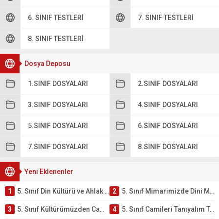
6. SINIF TESTLERI
7. SINIF TESTLERI
8. SINIF TESTLERI
Dosya Deposu
1.SINIF DOSYALARI
2.SINIF DOSYALARI
3.SINIF DOSYALARI
4.SINIF DOSYALARI
5.SINIF DOSYALARI
6.SINIF DOSYALARI
7.SINIF DOSYALARI
8.SINIF DOSYALARI
Yeni Eklenenler
1
5. Sınıf Din Kültürü ve Ahlak Bilgisi 4. Ünite: Mimarimizde Dini Motifler Çalışmaları
2
5. Sınıf Mimarimizde Dini Motifler Ünite Testi – Online Çöz
3
5. Sınıf Kültürümüzden Cami Örnekleri Testi – Online Çöz
4
5. Sınıf Camileri Tanıyalım Testi – Online Çöz