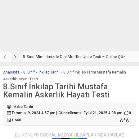
5. Sınıf Din Kültürü ve Ahlak Bilgisi 4. Ünite: Mimarimizde Dini Motifler Çalışmaları
5. Sınıf Mimarimizde Dini Motifler Ünite Testi – Online Çöz
5
Anasayfa
»
8. Sınıf
»
İnkılap Tarihi
»
8.Sınıf İnkılap Tarihi Mustafa Kemalin
Askerlik Hayatı Testi
8.Sınıf İnkılap Tarihi Mustafa
Kemalin Askerlik Hayatı Testi
İnkılap Tarihi
Temmuz 9, 2024 4:57 pm | Güncellenme: Eylül 21, 2025 4:08 pm
0
+
-
A
A
1.640
BU KONUYU SOSYAL MEDYA HESAPLARINDA PAYLAŞ