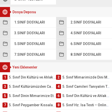
Dosya Deposu
1.SINIF DOSYALARI
2.SINIF DOSYALARI
3.SINIF DOSYALARI
4.SINIF DOSYALARI
5.SINIF DOSYALARI
6.SINIF DOSYALARI
7.SINIF DOSYALARI
8.SINIF DOSYALARI
Yeni Eklenenler
1
5. Sınıf Din Kültürü ve Ahlak Bilgisi 4. Ünite: Mimarimizde Dini Motifler Çalışmaları
2
5. Sınıf Mimarimizde Dini Motifler Ünite Testi – Online Çöz
3
5. Sınıf Kültürümüzden Cami Örnekleri Testi – Online Çöz
4
5. Sınıf Camileri Tanıyalım Testi – Online Çöz
5
5. Sınıf Dinin Mimarimize Etkisi Testi – Online Çöz
6
5. Sınıf Din Kültürü ve Ahlak Bilgisi 4. Ünite: Peygamber Kıssaları Çalışmaları
7
5. Sınıf Peygamber Kıssaları Ünite Testi – Online Çöz
8
5. Sınıf Hz. İsa Testi – Online Çöz