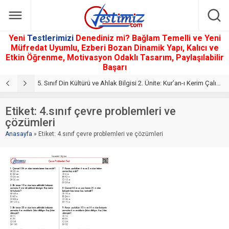
Yeni
Testlerimizi
Denediniz mi? Bağlam Temelli ve Yeni
Müfredat Uyumlu, Ezberi Bozan Dinamik Yapı, Kalıcı ve
Etkin Öğrenme, Motivasyon Odaklı Tasarım, Paylaşılabilir
Başarı
5. Sınıf Din Kültürü ve Ahlak Bilgisi 2. Ünite: Kur’an-ı Kerim Çalışmaları
5. Sınıf Kur’an-ı Kerim ve Temel Özellikleri Testi – Online Çöz
5
Etiket:
4.sınıf çevre problemleri ve
çözümleri
Anasayfa
»
Etiket: 4.sınıf çevre problemleri ve çözümleri