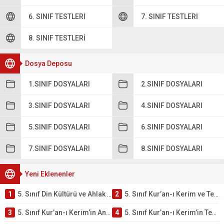
6. SINIF TESTLERI
7. SINIF TESTLERI
8. SINIF TESTLERI
Dosya Deposu
1.SINIF DOSYALARI
2.SINIF DOSYALARI
3.SINIF DOSYALARI
4.SINIF DOSYALARI
5.SINIF DOSYALARI
6.SINIF DOSYALARI
7.SINIF DOSYALARI
8.SINIF DOSYALARI
Yeni Eklenenler
1
5. Sınıf Din Kültürü ve Ahlak Bilgisi 2. Ünite: Kur’an-ı Kerim Çalışmaları
2
5. Sınıf Kur’an-ı Kerim ve Temel Özellikleri Testi – Online Çöz
3
5. Sınıf Kur’an-ı Kerim’in Ana Konuları Testi – Online Çöz
4
5. Sınıf Kur’an-ı Kerim’in Temel Özellikleri ve Önemi Testi – Online Çöz