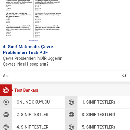
4. Sınıf Matematik Çevre
Problemleri Testi PDF
Çevre Problemleri İNDİR Üçgenin
Çevresi Nasıl Hesaplanır?
Üçgenin çevresini hesaplamak
basit matematiksel kavramlarla
mümkündür. Bir...
Test Bankası
ONLINE OKUYUCU
1. SINIF TESTLERI
2. SINIF TESTLERI
3. SINIF TESTLERI
4. SINIF TESTLERI
5. SINIF TESTLERI