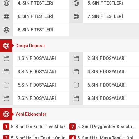
4. SINIF TESTLERI
5. SINIF TESTLERI
6. SINIF TESTLERI
7. SINIF TESTLERI
8. SINIF TESTLERI
Dosya Deposu
1.SINIF DOSYALARI
2.SINIF DOSYALARI
3.SINIF DOSYALARI
4.SINIF DOSYALARI
5.SINIF DOSYALARI
6.SINIF DOSYALARI
7.SINIF DOSYALARI
8.SINIF DOSYALARI
Yeni Eklenenler
1
5. Sınıf Din Kültürü ve Ahlak Bilgisi 4. Ünite: Peygamber Kıssaları Çalışmaları
2
5. Sınıf Peygamber Kıssaları Ünite Testi – Online Çöz
3
5. Sınıf Hz. İsa Testi – Online Çöz
4
5. Sınıf Hz. Musa Testi – Online Çöz