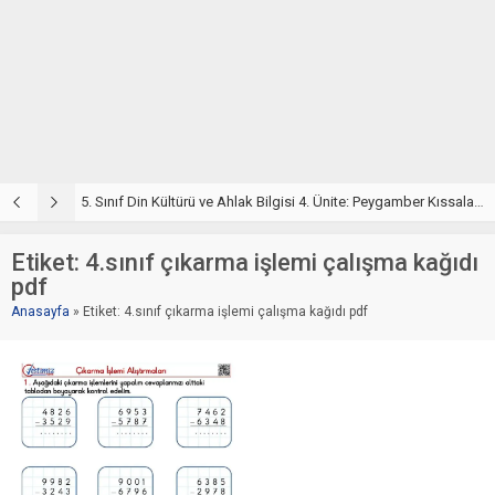
5. Sınıf Din Kültürü ve Ahlak Bilgisi 4. Ünite: Peygamber Kıssaları Çalışmaları
5. Sınıf Peygamber Kıssaları Ünite Testi – Online Çöz
5
Etiket:
4.sınıf çıkarma işlemi çalışma kağıdı
pdf
Anasayfa
»
Etiket: 4.sınıf çıkarma işlemi çalışma kağıdı pdf