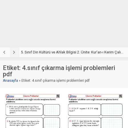
5. Sınıf Din Kültürü ve Ahlak Bilgisi 2. Ünite: Kur’an-ı Kerim Çalışmaları
5. Sınıf Kur’an-ı Kerim ve Temel Özellikleri Testi – Online Çöz
5
Etiket:
4.sınıf çıkarma işlemi problemleri
pdf
Anasayfa
»
Etiket: 4.sınıf çıkarma işlemi problemleri pdf