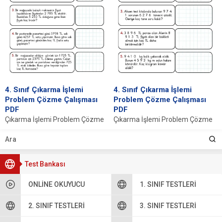
4. Sınıf Çıkarma İşlemi
4. Sınıf Çıkarma İşlemi
Problem Çözme Çalışması
Problem Çözme Çalışması
PDF
PDF
Çıkarma İşlemi Problem Çözme
Çıkarma İşlemi Problem Çözme
İNDİR Giriş ve Temel Kavramlar
İNDİR Çıkarma İşlemi Problemleri
Çıkarma işlemi, matematiğin
Çalışma Kağıdı 4. sınıf öğrencileri
temel taşlarından biridir...
için hazırlanmış...
Test Bankası
ONLINE OKUYUCU
1. SINIF TESTLERI
2. SINIF TESTLERI
3. SINIF TESTLERI