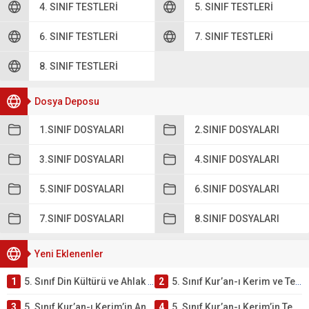
4. SINIF TESTLERI
5. SINIF TESTLERI
6. SINIF TESTLERI
7. SINIF TESTLERI
8. SINIF TESTLERI
Dosya Deposu
1.SINIF DOSYALARI
2.SINIF DOSYALARI
3.SINIF DOSYALARI
4.SINIF DOSYALARI
5.SINIF DOSYALARI
6.SINIF DOSYALARI
7.SINIF DOSYALARI
8.SINIF DOSYALARI
Yeni Eklenenler
1
5. Sınıf Din Kültürü ve Ahlak Bilgisi 2. Ünite: Kur’an-ı Kerim Çalışmaları
2
5. Sınıf Kur’an-ı Kerim ve Temel Özellikleri Testi – Online Çöz
3
5. Sınıf Kur’an-ı Kerim’in Ana Konuları Testi – Online Çöz
4
5. Sınıf Kur’an-ı Kerim’in Temel Özellikleri ve Önemi Testi – Online Çöz