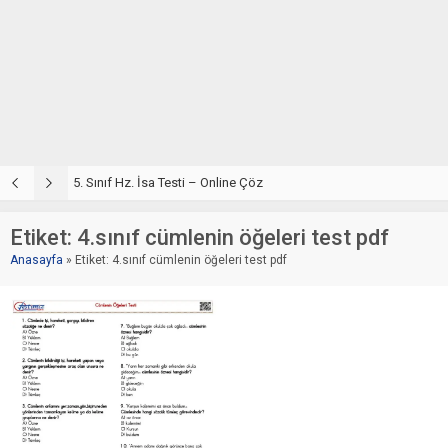
5. Sınıf Hz. Musa Testi – Online Çöz
5
Etiket:
4.sınıf cümlenin öğeleri test pdf
Anasayfa
»
Etiket: 4.sınıf cümlenin öğeleri test pdf