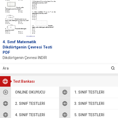
4. Sınıf Matematik
Dikdörtgenin Çevresi Testi
PDF
Dikdörtgenin Çevresi İNDİR
Cevap Anahtarı 1. C 2. C 3. A
4. C 5. B...
Test Bankası
ONLINE OKUYUCU
1. SINIF TESTLERI
2. SINIF TESTLERI
3. SINIF TESTLERI
4. SINIF TESTLERI
5. SINIF TESTLERI