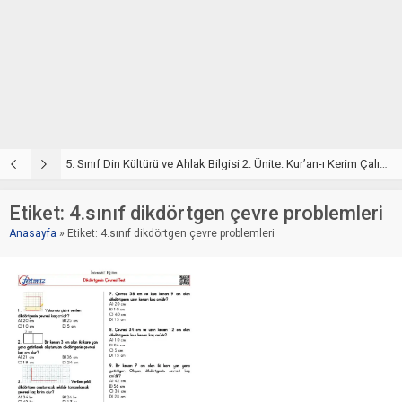
5. Sınıf Din Kültürü ve Ahlak Bilgisi 2. Ünite: Kur’an-ı Kerim Çalışmaları
5. Sınıf Kur’an-ı Kerim ve Temel Özellikleri Testi – Online Çöz
5
Etiket:
4.sınıf dikdörtgen çevre problemleri
Anasayfa
»
Etiket: 4.sınıf dikdörtgen çevre problemleri