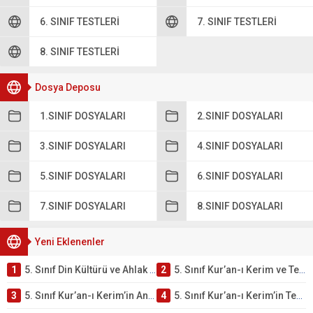
6. SINIF TESTLERI
7. SINIF TESTLERI
8. SINIF TESTLERI
Dosya Deposu
1.SINIF DOSYALARI
2.SINIF DOSYALARI
3.SINIF DOSYALARI
4.SINIF DOSYALARI
5.SINIF DOSYALARI
6.SINIF DOSYALARI
7.SINIF DOSYALARI
8.SINIF DOSYALARI
Yeni Eklenenler
1
5. Sınıf Din Kültürü ve Ahlak Bilgisi 2. Ünite: Kur’an-ı Kerim Çalışmaları
2
5. Sınıf Kur’an-ı Kerim ve Temel Özellikleri Testi – Online Çöz
3
5. Sınıf Kur’an-ı Kerim’in Ana Konuları Testi – Online Çöz
4
5. Sınıf Kur’an-ı Kerim’in Temel Özellikleri ve Önemi Testi – Online Çöz