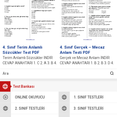
4. Sınıf Terim Anlamlı
4. Sınıf Gerçek – Mecaz
Sözcükler Test PDF
Anlam Testi PDF
Terim Anlamlı Sözcükler İNDİR
Gerçek ve Mecaz Anlam İNDİR
CEVAP ANAHTARI 1. C 2. A 3. B 4.
CEVAP ANAHTARI 1. B 2. B 3. D 4.
D 5....
B...
Test Bankası
ONLINE OKUYUCU
1. SINIF TESTLERI
2. SINIF TESTLERI
3. SINIF TESTLERI