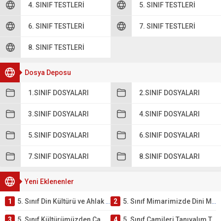
4. SINIF TESTLERI
5. SINIF TESTLERI
6. SINIF TESTLERI
7. SINIF TESTLERI
8. SINIF TESTLERI
Dosya Deposu
1.SINIF DOSYALARI
2.SINIF DOSYALARI
3.SINIF DOSYALARI
4.SINIF DOSYALARI
5.SINIF DOSYALARI
6.SINIF DOSYALARI
7.SINIF DOSYALARI
8.SINIF DOSYALARI
Yeni Eklenenler
1
5. Sınıf Din Kültürü ve Ahlak Bilgisi 4. Ünite: Mimarimizde Dini Motifler Çalışmaları
2
5. Sınıf Mimarimizde Dini Motifler Ünite Testi – Online Çöz
3
5. Sınıf Kültürümüzden Cami Örnekleri Testi – Online Çöz
4
5. Sınıf Camileri Tanıyalım Testi – Online Çöz