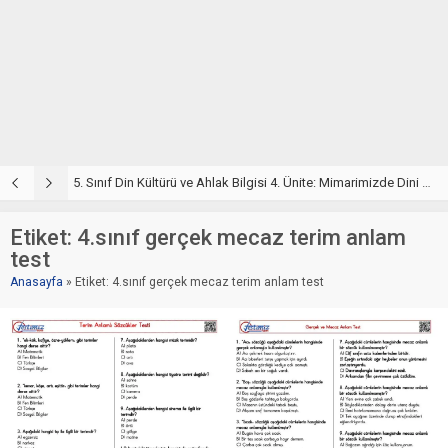
5. Sınıf Din Kültürü ve Ahlak Bilgisi 4. Ünite: Mimarimizde Dini Motifler Çalışmaları
5. Sınıf Mimarimizde Dini Motifler Ünite Testi – Online Çöz
5
Etiket:
4.sınıf gerçek mecaz terim anlam
test
Anasayfa
»
Etiket: 4.sınıf gerçek mecaz terim anlam test