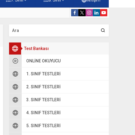
Konuları Testi – Online Çöz
5. Sınıf Kur’a
Test Bankası
ONLINE OKUYUCU
1. SINIF TESTLERI
2. SINIF TESTLERI
3. SINIF TESTLERI
4. SINIF TESTLERI
5. SINIF TESTLERI