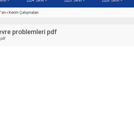
ti – Online Çöz
5. Sınıf Kur’an-ı Kerim’in Ana 
evre problemleri pdf
 pdf