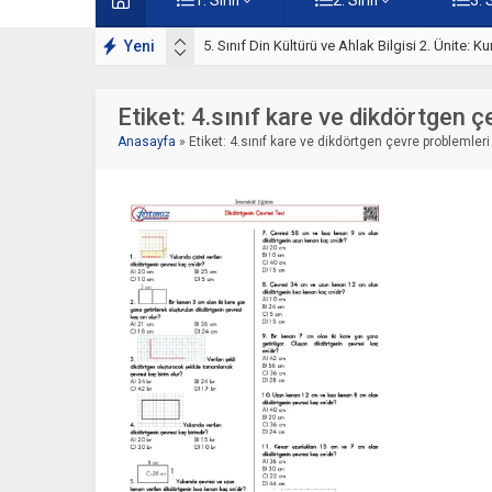
ışmaları
Yeni
5. Sınıf Kur’an-ı Kerim ve Temel Özellikleri Tes
Etiket:
4.sınıf kare ve dikdörtgen ç
Anasayfa
»
Etiket: 4.sınıf kare ve dikdörtgen çevre problemleri