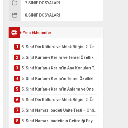
7.SINIF DOSYALARI
8.SINIF DOSYALARI
Yeni Eklenenler
1
5. Sınıf Din Kültürü ve Ahlak Bilgisi 2. Ünite: Kur’an-ı Kerim Çalışmaları
2
5. Sınıf Kur’an-ı Kerim ve Temel Özellikleri Testi – Online Çöz
3
5. Sınıf Kur’an-ı Kerim’in Ana Konuları Testi – Online Çöz
4
5. Sınıf Kur’an-ı Kerim’in Temel Özellikleri ve Önemi Testi – Online Çöz
5
5. Sınıf Kur’an-ı Kerim’in Anlamı ve Önemi Testi – Online Çöz
6
5. Sınıf Din Kültürü ve Ahlak Bilgisi 2. Ünite: Namaz İbadeti Çalışmaları
7
5. Sınıf Namaz İbadeti Ünite Testi – Online Çöz
8
5. Sınıf Namaz İbadetinin Getirdiği Faydalar Testi