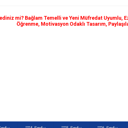
ediniz mi? Bağlam Temelli ve Yeni Müfredat Uyumlu, Ezb
Öğrenme, Motivasyon Odaklı Tasarım, Paylaşılab
Sınıf
4. Sınıf
5. Sınıf
6. Sınıf