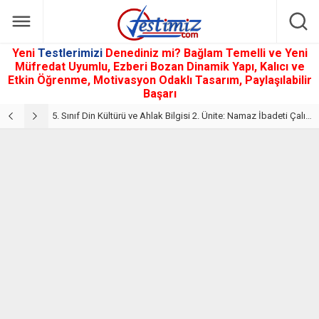
Yeni
Testlerimizi
Denediniz mi? Bağlam Temelli ve Yeni
Müfredat Uyumlu, Ezberi Bozan Dinamik Yapı, Kalıcı ve
Etkin Öğrenme, Motivasyon Odaklı Tasarım, Paylaşılabilir
Başarı
5. Sınıf Din Kültürü ve Ahlak Bilgisi 2. Ünite: Namaz İbadeti Çalışmaları
5. Sınıf Namaz İbadeti Ünite Testi – Online Çöz
5