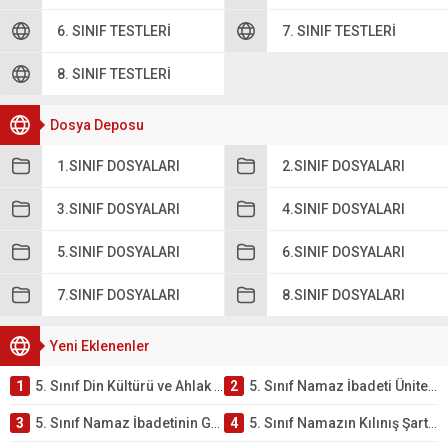
6. SINIF TESTLERI
7. SINIF TESTLERI
8. SINIF TESTLERI
Dosya Deposu
1.SINIF DOSYALARI
2.SINIF DOSYALARI
3.SINIF DOSYALARI
4.SINIF DOSYALARI
5.SINIF DOSYALARI
6.SINIF DOSYALARI
7.SINIF DOSYALARI
8.SINIF DOSYALARI
Yeni Eklenenler
1
5. Sınıf Din Kültürü ve Ahlak Bilgisi 2. Ünite: Namaz İbadeti Çalışmaları
2
5. Sınıf Namaz İbadeti Ünite Testi – Online Çöz
3
5. Sınıf Namaz İbadetinin Getirdiği Faydalar Testi
4
5. Sınıf Namazın Kılınış Şartları Testi