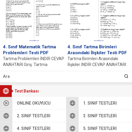
4. Sınıf Matematik Tartma
4. Sınıf Tartma Birimleri
Problemleri Testi PDF
Arasındaki İlişkiler Testi PDF
Tartma Problemleri İNDİR CEVAP
Tartma Birimleri Arasındaki
ANAHTARI Giriş: Tartma
İlişkiler İNDİR CEVAP ANAHTARI
Problemlerine Genel Bakış 4. sınıf
Tartma Birimlerine Genel Bakış
öğrencileri için tartma...
Tartma birimleri, kütle veya...
Test Bankası
ONLINE OKUYUCU
1. SINIF TESTLERI
2. SINIF TESTLERI
3. SINIF TESTLERI
4. SINIF TESTLERI
5. SINIF TESTLERI