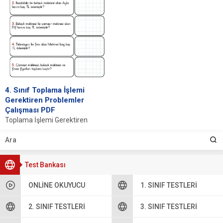
4. Sınıf Toplama İşlemi
Gerektiren Problemler
Çalışması PDF
Toplama İşlemi Gerektiren
Problemler İNDİR Toplama
İşleminin Temel Kavramları
Toplama işlemi, matematikte en
temel dört...
Test Bankası
ONLINE OKUYUCU
1. SINIF TESTLERI
2. SINIF TESTLERI
3. SINIF TESTLERI