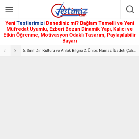
Yeni
Testlerimizi
Denediniz mi? Bağlam Temelli ve Yeni
Müfredat Uyumlu, Ezberi Bozan Dinamik Yapı, Kalıcı ve
Etkin Öğrenme, Motivasyon Odaklı Tasarım, Paylaşılabilir
Başarı
5. Sınıf Din Kültürü ve Ahlak Bilgisi 2. Ünite: Namaz İbadeti Çalışmaları
5. Sınıf Namaz İbadeti Ünite Testi – Online Çöz
5