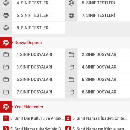
4. SINIF TESTLERI
5. SINIF TESTLERI
6. SINIF TESTLERI
7. SINIF TESTLERI
8. SINIF TESTLERI
Dosya Deposu
1.SINIF DOSYALARI
2.SINIF DOSYALARI
3.SINIF DOSYALARI
4.SINIF DOSYALARI
5.SINIF DOSYALARI
6.SINIF DOSYALARI
7.SINIF DOSYALARI
8.SINIF DOSYALARI
Yeni Eklenenler
1
5. Sınıf Din Kültürü ve Ahlak Bilgisi 2. Ünite: Namaz İbadeti Çalışmaları
2
5. Sınıf Namaz İbadeti Ünite Testi – Online Çöz
3
5. Sınıf Namaz İbadetinin Getirdiği Faydalar Testi
4
5. Sınıf Namazın Kılınış Şartları Testi