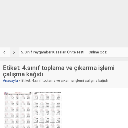
5. Sınıf Din Kültürü ve Ahlak Bilgisi 4. Ünite: Peygamber Kıssaları Çalışmaları
5. Sınıf Peygamber Kıssaları Ünite Testi – Online Çöz
5
Etiket:
4.sınıf toplama ve çıkarma işlemi
çalışma kağıdı
Anasayfa
»
Etiket: 4.sınıf toplama ve çıkarma işlemi çalışma kağıdı