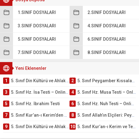
1.SINIF DOSYALARI
2.SINIF DOSYALARI
3.SINIF DOSYALARI
4.SINIF DOSYALARI
5.SINIF DOSYALARI
6.SINIF DOSYALARI
7.SINIF DOSYALARI
8.SINIF DOSYALARI
Yeni Eklenenler
1
5. Sınıf Din Kültürü ve Ahlak Bilgisi 4. Ünite: Peygamber Kıssaları Çalışmaları
2
5. Sınıf Peygamber Kıssaları Ünite Testi – Online Çöz
3
5. Sınıf Hz. İsa Testi – Online Çöz
4
5. Sınıf Hz. Musa Testi – Online Çöz
5
5. Sınıf Hz. İbrahim Testi
6
5. Sınıf Hz. Nuh Testi – Online Çöz
7
5. Sınıf Kur’an-ı Kerim’den Öğütler – Peygamber Kıssaları Testi – Online Çöz
8
5. Sınıf Allah’ın Elçileri: Peygamberler Testi – Online Çöz
9
5. Sınıf Din Kültürü ve Ahlak Bilgisi 3. Ünite: Kur’an-ı Kerim Çalışmaları
10
5. Sınıf Kur’an-ı Kerim ve Temel Özellikleri Testi – Online Çöz