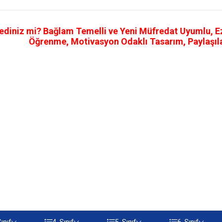
ediniz mi? Bağlam Temelli ve Yeni Müfredat Uyumlu, Ezb
Öğrenme, Motivasyon Odaklı Tasarım, Paylaşılab
Sınıf
4. Sınıf
5. Sınıf
6. Sınıf