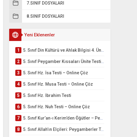
7.SINIF DOSYALARI
8.SINIF DOSYALARI
Yeni Eklenenler
1
5. Sınıf Din Kültürü ve Ahlak Bilgisi 4. Ünite: Peygamber Kıssaları Çalışmaları
2
5. Sınıf Peygamber Kıssaları Ünite Testi – Online Çöz
3
5. Sınıf Hz. İsa Testi – Online Çöz
4
5. Sınıf Hz. Musa Testi – Online Çöz
5
5. Sınıf Hz. İbrahim Testi
6
5. Sınıf Hz. Nuh Testi – Online Çöz
7
5. Sınıf Kur’an-ı Kerim’den Öğütler – Peygamber Kıssaları Testi – Online Çöz
8
5. Sınıf Allah’ın Elçileri: Peygamberler Testi – Online Çöz