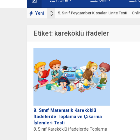
rı Çalışmaları
Yeni
5. Sınıf Peygamber Kıssaları Ünite Testi – Onl
Etiket:
kareköklü ifadeler
8. Sınıf Matematik Kareköklü
İfadelerde Toplama ve Çıkarma
İşlemleri Testi
8. Sınıf Kareköklü İfadelerde Toplama
ve Çıkarma Test Çöz Kareköklü