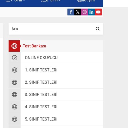
 Çöz
5. Sınıf Hz. M
Test Bankası
ONLINE OKUYUCU
1. SINIF TESTLERI
2. SINIF TESTLERI
3. SINIF TESTLERI
4. SINIF TESTLERI
5. SINIF TESTLERI