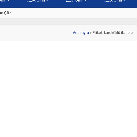
ine Çöz
5. Sınıf Hz. İsa Testi – Online
Anasayfa
»
Etiket: kareköklü ifadeler