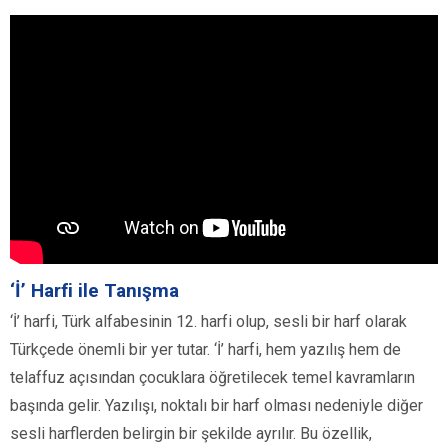
‘İ’ Harfi ile Tanışma
‘İ’ harfi, Türk alfabesinin 12. harfi olup, sesli bir harf olarak
Türkçede önemli bir yer tutar. ‘İ’ harfi, hem yazılış hem de
telaffuz açısından çocuklara öğretilecek temel kavramların
başında gelir. Yazılışı, noktalı bir harf olması nedeniyle diğer
sesli harflerden belirgin bir şekilde ayrılır. Bu özellik,