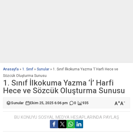
Anasayfa
»
1. Sınıf
»
Sunular
»
1. Sınıf İlkokuma Yazma ‘İ’ Harfi Hece ve
Sözcük Oluşturma Sunusu
1. Sınıf İlkokuma Yazma ‘İ’ Harfi
Hece ve Sözcük Oluşturma Sunusu
+
-
A
A
Sunular
Ekim 25, 2025 6:06 pm
0
935
BU KONUYU SOSYAL MEDYA HESAPLARINDA PAYLAŞ