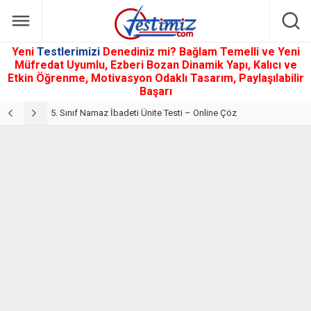
Yeni
Testlerimizi
Denediniz mi? Bağlam Temelli ve Yeni
Müfredat Uyumlu, Ezberi Bozan Dinamik Yapı, Kalıcı ve
Etkin Öğrenme, Motivasyon Odaklı Tasarım, Paylaşılabilir
Başarı
5. Sınıf Din Kültürü ve Ahlak Bilgisi 2. Ünite: Namaz İbadeti Çalışmaları
5. Sınıf Namaz İbadeti Ünite Testi – Online Çöz
5