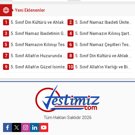
Yeni Eklenenler
1
5. Sınıf Din Kültürü ve Ahlak Bilgisi 2. Ünite: Namaz İbadeti Çalışmaları
2
5. Sınıf Namaz İbadeti Ünite Testi – Online Çöz
3
5. Sınıf Namaz İbadetinin Getirdiği Faydalar Testi
4
5. Sınıf Namazın Kılınış Şartları Testi
5
5. Sınıf Namazın Kılınışı Testi – Online Çöz
6
5. Sınıf Namaz Çeşitleri Testi – Online Çöz
7
5. Sınıf Allah’ın Huzurunda Olmak – Namaz İbadeti Testi
8
5. Sınıf Din Kültürü ve Ahlak Bilgisi 1. Ünite: Allah İnancı Çalışmaları
9
5. Sınıf Allah’ın Güzel İsimleri Testi – Online Çöz
10
5. Sınıf Allah’ın Varlığı ve Birliği Testi – Online Çöz
Tüm Hakları Saklıdır 2026