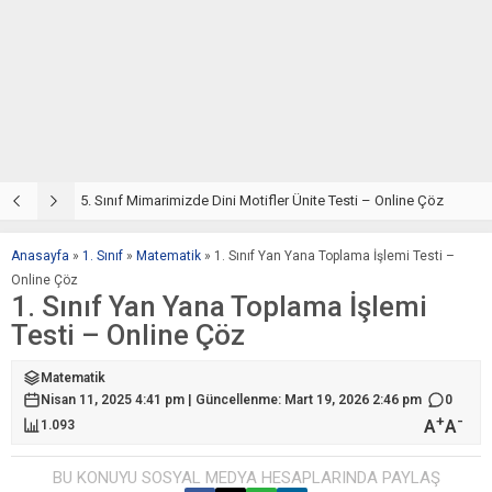
5. Sınıf Din Kültürü ve Ahlak Bilgisi 4. Ünite: Mimarimizde Dini Motifler Çalışmaları
5. Sınıf Mimarimizde Dini Motifler Ünite Testi – Online Çöz
5
Anasayfa
»
1. Sınıf
»
Matematik
»
1. Sınıf Yan Yana Toplama İşlemi Testi –
Online Çöz
1. Sınıf Yan Yana Toplama İşlemi
Testi – Online Çöz
Matematik
Nisan 11, 2025 4:41 pm | Güncellenme: Mart 19, 2026 2:46 pm
0
+
-
A
A
1.093
BU KONUYU SOSYAL MEDYA HESAPLARINDA PAYLAŞ