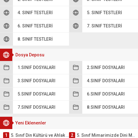
4. SINIF TESTLERI
5. SINIF TESTLERI
6. SINIF TESTLERI
7. SINIF TESTLERI
8. SINIF TESTLERI
Dosya Deposu
1.SINIF DOSYALARI
2.SINIF DOSYALARI
3.SINIF DOSYALARI
4.SINIF DOSYALARI
5.SINIF DOSYALARI
6.SINIF DOSYALARI
7.SINIF DOSYALARI
8.SINIF DOSYALARI
Yeni Eklenenler
1
5. Sınıf Din Kültürü ve Ahlak Bilgisi 4. Ünite: Mimarimizde Dini Motifler Çalışmaları
2
5. Sınıf Mimarimizde Dini Motifler Ünite Testi – Online Çöz