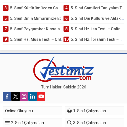
3
5. Sınıf Kültürümüzden Cami Örnekleri Testi – Online Çöz
4
5. Sınıf Camileri Tanıyalım Testi – Online Çöz
5
5. Sınıf Dinin Mimarimize Etkisi Testi – Online Çöz
6
5. Sınıf Din Kültürü ve Ahlak Bilgisi 4. Ünite: Peygamber Kıssaları Çalışmaları
7
5. Sınıf Peygamber Kıssaları Ünite Testi – Online Çöz
8
5. Sınıf Hz. İsa Testi – Online Çöz
9
5. Sınıf Hz. Musa Testi – Online Çöz
10
5. Sınıf Hz. İbrahim Testi – Online Çöz
Tüm Hakları Saklıdır 2026
Online Okuyucu
1. Sınıf Çalışmaları
2. Sınıf Çalışmaları
3. Sınıf Çalışmaları