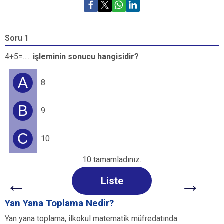
Soru 1
S
4+5=…..
işleminin sonucu hangisidir?
2
A
8
B
9
C
10
10 tamamladınız.
←
→
Liste
Yan Yana Toplama Nedir?
Yan yana toplama, ilkokul matematik müfredatında