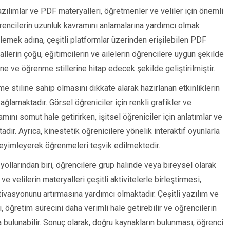
zılımlar ve PDF materyalleri, öğretmenler ve veliler için önemli
ğrencilerin uzunluk kavramını anlamalarına yardımcı olmak
emek adına, çeşitli platformlar üzerinden erişilebilen PDF
lerin çoğu, eğitimcilerin ve ailelerin öğrencilere uygun şekilde
ine ve öğrenme stillerine hitap edecek şekilde geliştirilmiştir.
me stiline sahip olmasını dikkate alarak hazırlanan etkinliklerin
ağlamaktadır. Görsel öğreniciler için renkli grafikler ve
mını somut hale getirirken, işitsel öğreniciler için anlatımlar ve
adır. Ayrıca, kinestetik öğrenicilere yönelik interaktif oyunlarla
eyimleyerek öğrenmeleri teşvik edilmektedir.
yollarından biri, öğrencilere grup halinde veya bireysel olarak
e velilerin materyalleri çeşitli aktivitelerle birleştirmesi,
vasyonunu artırmasına yardımcı olmaktadır. Çeşitli yazılım ve
öğretim sürecini daha verimli hale getirebilir ve öğrencilerin
 bulunabilir. Sonuç olarak, doğru kaynakların bulunması, öğrenci