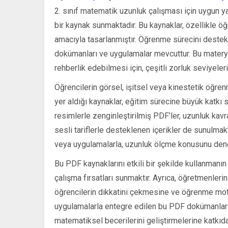
2. sınıf matematik uzunluk çalışması için uygun ya
bir kaynak sunmaktadır. Bu kaynaklar, özellikle ö
amacıyla tasarlanmıştır. Öğrenme sürecini destekl
dokümanları ve uygulamalar mevcuttur. Bu materyal
rehberlik edebilmesi için, çeşitli zorluk seviyeler
Öğrencilerin görsel, işitsel veya kinestetik öğren
yer aldığı kaynaklar, eğitim sürecine büyük katkı s
resimlerle zenginleştirilmiş PDF’ler, uzunluk kavra
sesli tariflerle desteklenen içerikler de sunulmakt
veya uygulamalarla, uzunluk ölçme konusunu den
Bu PDF kaynaklarını etkili bir şekilde kullanmanın 
çalışma fırsatları sunmaktır. Ayrıca, öğretmenlerin v
öğrencilerin dikkatini çekmesine ve öğrenme moti
uygulamalarla entegre edilen bu PDF dokümanları, 
matematiksel becerilerini geliştirmelerine katkıda