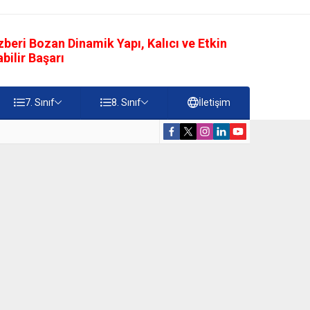
eri Bozan Dinamik Yapı, Kalıcı ve Etkin
ilir Başarı
7. Sınıf
8. Sınıf
İletişim
rdiği Faydalar Testi
5. Sınıf Namazı