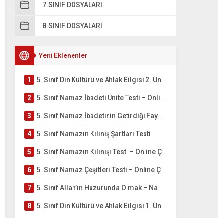
7.SINIF DOSYALARI
8.SINIF DOSYALARI
Yeni Eklenenler
1
5. Sınıf Din Kültürü ve Ahlak Bilgisi 2. Ünite: Namaz İbadeti Çalışmaları
2
5. Sınıf Namaz İbadeti Ünite Testi – Online Çöz
3
5. Sınıf Namaz İbadetinin Getirdiği Faydalar Testi
4
5. Sınıf Namazın Kılınış Şartları Testi
5
5. Sınıf Namazın Kılınışı Testi – Online Çöz
6
5. Sınıf Namaz Çeşitleri Testi – Online Çöz
7
5. Sınıf Allah’ın Huzurunda Olmak – Namaz İbadeti Testi
8
5. Sınıf Din Kültürü ve Ahlak Bilgisi 1. Ünite: Allah İnancı Çalışmaları