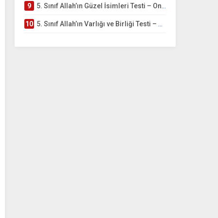
9
5. Sınıf Allah’ın Güzel İsimleri Testi – Online Çöz
10
5. Sınıf Allah’ın Varlığı ve Birliği Testi – Online Çöz