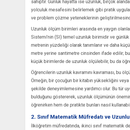
sahiptir. Günlük hayatta ise uzunluk, birçok alanda
yolculuk mesafesini belirlemek gibi pratik uygu
ve problem çözme yeteneklerinin geliştirilmesind
Uzunluk ölçüm birimleri arasında en yaygın olanlar
Sistemi’nin (SI) temel uzunluk birimidir ve günlük 
metrenin yüzdeliği olarak tanımlanır ve daha küçük 
metre yerine santimetre cinsinden ifade edilir; bu
küçük birimlerde de uzunluk ölçülebilir, bu da öğre
Öğrencilerin uzunluk kavramını kavraması, bu ölçü
Örneğin, bir çocuğun bir kitabın yüksekliğini ve
şekilde deneyimlemesine yardımcı olur. Bu tür uy
bulduğunu göstererek, uzunluk ölçümünün önemini 
öğrenirken hem de pratikte bunları nasıl kullanabi
2. Sınıf Matematik Müfredatı ve Uzunl
İlköğretim müfredatında, ikinci sınıf matematik d