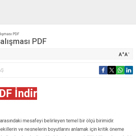
alışması PDF
Çalışması PDF
+
-
A
A
AŞ
DF İndir
 arasındaki mesafeyi belirleyen temel bir ölçü birimidir.
killerin ve nesnelerin boyutlarını anlamak için kritik öneme