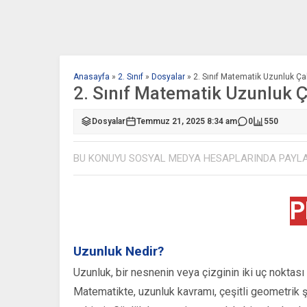
Anasayfa
»
2. Sınıf
»
Dosyalar
»
2. Sınıf Matematik Uzunluk Ç
2. Sınıf Matematik Uzunluk 
Dosyalar
Temmuz 21, 2025 8:34 am
0
550
BU KONUYU SOSYAL MEDYA HESAPLARINDA PAYL
P
Uzunluk Nedir?
Uzunluk, bir nesnenin veya çizginin iki uç noktası
Matematikte, uzunluk kavramı, çeşitli geometrik şe