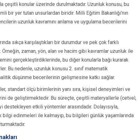
a çeşitli konular üzerinde durulmaktadır. Uzunluk konusu, bu
bir yer tutan unsurlardan biridir. Milli Eğitim Bakanlığı’nın
encilerin uzunluk kavramını anlama ve uygulama becerilerini
nda sıkça karşılaştıkları bir durumdur ve pek çok farklı
r. Örneğin, zaman, yön, alan ve hacim gibi kavramlar uzunluk ile
lemini gerçekleştirdiklerinde, bu diğer konularla bağı kurarak
rler. Bu nedenle, uzunluk konusu 2. sınıf matematik
analitik düşünme becerilerinin gelişmesine katkı sağlar.
, standart ölçü birimlerinin yanı sıra, kişisel deneyimleri ve
ni de geliştirmektedir. Bu süreçte, çeşitli materyallerle (cetvel,
 destekleyen etkili yöntemler arasındadır. Dolayısıyla,
bilgi edinmeleri ile kalmayıp, bu bilgileri günlük yaşamlarında
turmaktadır.
nakları