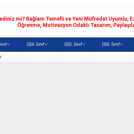
ediniz mi? Bağlam Temelli ve Yeni Müfredat Uyumlu, Ezb
Öğrenme, Motivasyon Odaklı Tasarım, Paylaşılab
Sınıf
4. Sınıf
5. Sınıf
6. Sınıf
z
5. Sınıf Namaz İbadetinin Geti