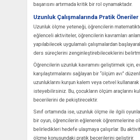
başarısını artırmada kritik bir rol oynamaktadır.
Uzunluk Çalışmalarında Pratik Öneriler
Uzunluk ölçme yeteneği, öğrencilerin matematikte
eğlenceli aktiviteler, öğrencilerin kavramları anl
yapılabilecek uygulamalı çalışmalardan başlayarak,
ders süreçlerini zenginleştirebileceklerini belirt
Öğrencilerin uzunluk kavramını geliştirmek için, evd
karşılaştırmalarını sağlayan bir “ölçüm avı” düzenl
uzunluklarını kurşun kalem veya cetvel kullanarak 
isteyebilirsiniz. Bu, çocukların ölçüm araçlarını
becerilerini de pekiştirecektir.
Sınıf ortamında ise, uzunluk ölçme ile ilgili oyun
bir oyun, öğrencilerin eğlenerek öğrenmelerine olan
belirledikleri hedefe ulaşmaya çalışırlar. Bu aktiv
ölçme konusundaki pratik becerilerini geliştirir.