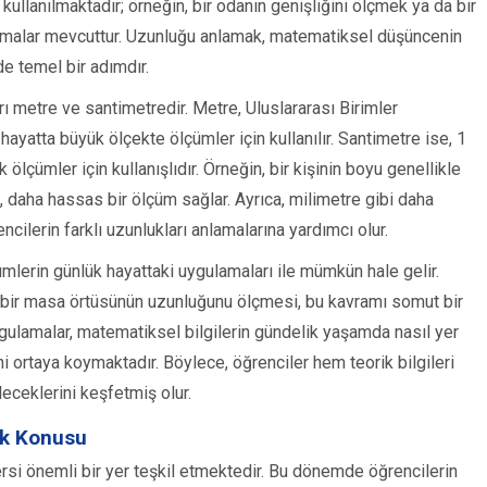
 kullanılmaktadır; örneğin, bir odanın genişliğini ölçmek ya da bir
lamalar mevcuttur. Uzunluğu anlamak, matematiksel düşüncenin
e temel bir adımdır.
ı metre ve santimetredir. Metre, Uluslararası Birimler
hayatta büyük ölçekte ölçümler için kullanılır. Santimetre ise, 1
ölçümler için kullanışlıdır. Örneğin, bir kişinin boyu genellikle
, daha hassas bir ölçüm sağlar. Ayrıca, milimetre gibi daha
ncilerin farklı uzunlukları anlamalarına yardımcı olur.
mlerin günlük hayattaki uygulamaları ile mümkün hale gelir.
ya bir masa örtüsünün uzunluğunu ölçmesi, bu kavramı somut bir
gulamalar, matematiksel bilgilerin gündelik yaşamda nasıl yer
ortaya koymaktadır. Böylece, öğrenciler hem teorik bilgileri
leceklerini keşfetmiş olur.
uk Konusu
ersi önemli bir yer teşkil etmektedir. Bu dönemde öğrencilerin