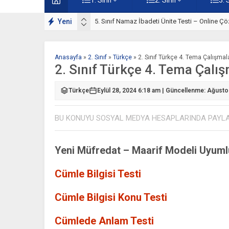
lışmaları
Yeni
5. Sınıf Namaz İbadeti Ünite Testi – Online Çö
Anasayfa
»
2. Sınıf
»
Türkçe
»
2. Sınıf Türkçe 4. Tema Çalışmal
2. Sınıf Türkçe 4. Tema Çalış
Türkçe
Eylül 28, 2024 6:18 am | Güncellenme: Ağusto
BU KONUYU SOSYAL MEDYA HESAPLARINDA PAYL
Yeni Müfredat – Maarif Modeli Uyuml
Cümle Bilgisi Testi
Cümle Bilgisi Konu Testi
Cümlede Anlam Testi