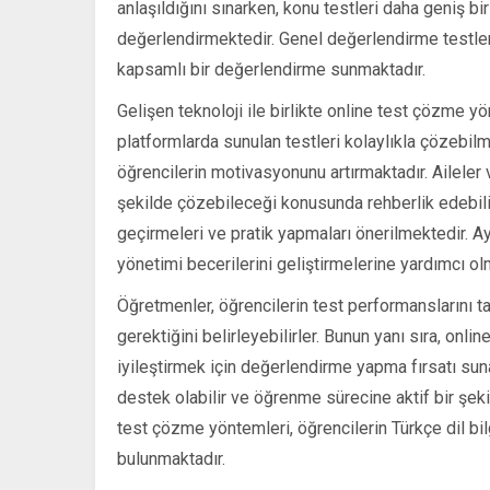
anlaşıldığını sınarken, konu testleri daha geniş bi
değerlendirmektedir. Genel değerlendirme testle
kapsamlı bir değerlendirme sunmaktadır.
Gelişen teknoloji ile birlikte online test çözme y
platformlarda sunulan testleri kolaylıkla çözebilm
öğrencilerin motivasyonunu artırmaktadır. Aileler v
şekilde çözebileceği konusunda rehberlik edebili
geçirmeleri ve pratik yapmaları önerilmektedir. A
yönetimi becerilerini geliştirmelerine yardımcı ol
Öğretmenler, öğrencilerin test performanslarını 
gerektiğini belirleyebilirler. Bunun yanı sıra, onli
iyileştirmek için değerlendirme yapma fırsatı sunar
destek olabilir ve öğrenme sürecine aktif bir şekil
test çözme yöntemleri, öğrencilerin Türkçe dil bilg
bulunmaktadır.