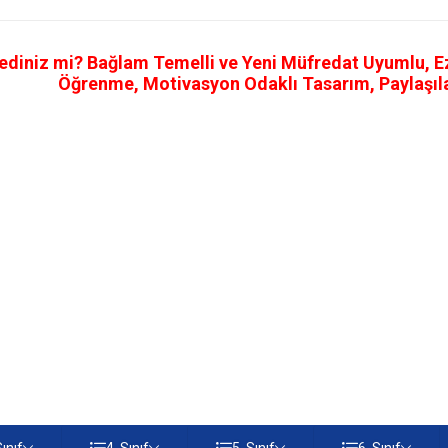
ediniz mi? Bağlam Temelli ve Yeni Müfredat Uyumlu, Ezb
Öğrenme, Motivasyon Odaklı Tasarım, Paylaşılab
Sınıf
4. Sınıf
5. Sınıf
6. Sınıf