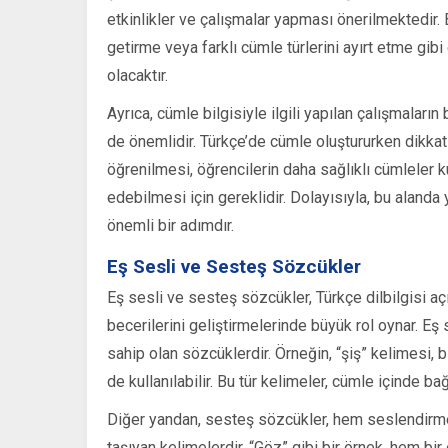
etkinlikler ve çalışmalar yapması önerilmektedir
getirme veya farklı cümle türlerini ayırt etme gibi 
olacaktır.
Ayrıca, cümle bilgisiyle ilgili yapılan çalışmaların 
de önemlidir. Türkçe’de cümle oluştururken dikkat
öğrenilmesi, öğrencilerin daha sağlıklı cümleler 
edebilmesi için gereklidir. Dolayısıyla, bu alanda y
önemli bir adımdır.
Eş Sesli ve Sesteş Sözcükler
Eş sesli ve sesteş sözcükler, Türkçe dilbilgisi aç
becerilerini geliştirmelerinde büyük rol oynar. Eş 
sahip olan sözcüklerdir. Örneğin, “şiş” kelimesi, b
de kullanılabilir. Bu tür kelimeler, cümle içinde b
Diğer yandan, sesteş sözcükler, hem seslendirme 
taşıyan kelimelerdir. “Göz” gibi bir örnek, hem bir