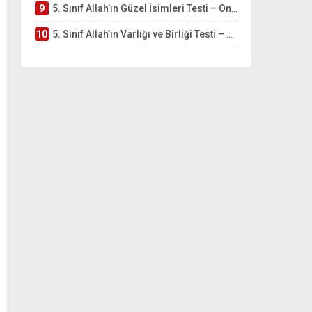
9
5. Sınıf Allah’ın Güzel İsimleri Testi – Online Çöz
10
5. Sınıf Allah’ın Varlığı ve Birliği Testi – Online Çöz