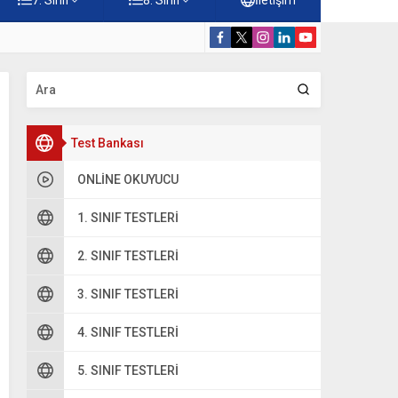
rdiği Faydalar Testi
5. Sınıf Namazı
Test Bankası
ONLINE OKUYUCU
1. SINIF TESTLERI
2. SINIF TESTLERI
3. SINIF TESTLERI
4. SINIF TESTLERI
5. SINIF TESTLERI