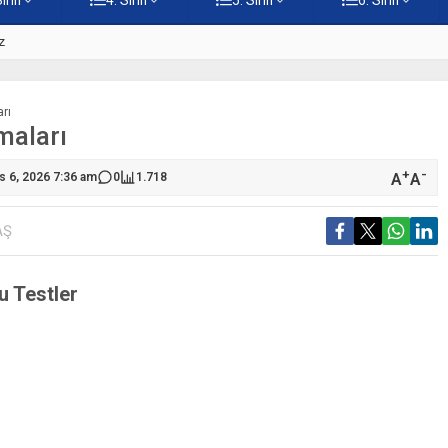
z
5. Sınıf Namaz İbadetinin Geti
arı
maları
+
-
A
A
s 6, 2026 7:36 am
0
1.718
AŞ
u Testler