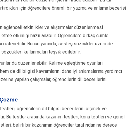
 artırdıkları için öğrencilere önemli bir yazma ve anlama becerisi
n eğlenceli etkinlikler ve alıştırmalar düzenlenmesi
 etme etkinliği hazırlanabilir. Öğrencilere birkaç cümle
arı istenebilir. Bunun yaninda, sesteş sözcükler üzerinde
sözcükleri kullanmaları teşvik edilebilir.
oyunlar da düzenlenebilir. Kelime eşleştirme oyunları,
em de dil bilgisi kavramlarını daha iyi anlamalarına yardımcı
erine yapılan çalışmalar, öğrencilerin dil becerilerini
t Çözme
estleri, öğrencilerin dil bilgisi becerilerini ölçmek ve
ır. Bu testler arasında kazanım testleri, konu testleri ve genel
tleri, belirli bir kazanımın öğrenciler tarafından ne derece