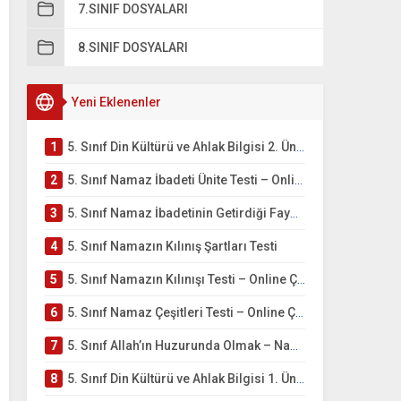
7.SINIF DOSYALARI
8.SINIF DOSYALARI
Yeni Eklenenler
1
5. Sınıf Din Kültürü ve Ahlak Bilgisi 2. Ünite: Namaz İbadeti Çalışmaları
2
5. Sınıf Namaz İbadeti Ünite Testi – Online Çöz
3
5. Sınıf Namaz İbadetinin Getirdiği Faydalar Testi
4
5. Sınıf Namazın Kılınış Şartları Testi
5
5. Sınıf Namazın Kılınışı Testi – Online Çöz
6
5. Sınıf Namaz Çeşitleri Testi – Online Çöz
7
5. Sınıf Allah’ın Huzurunda Olmak – Namaz İbadeti Testi
8
5. Sınıf Din Kültürü ve Ahlak Bilgisi 1. Ünite: Allah İnancı Çalışmaları