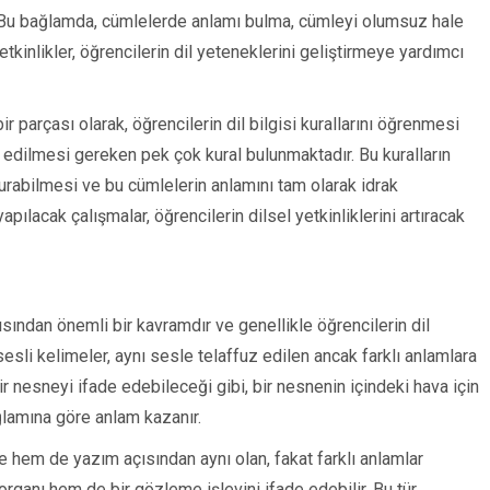
. Bu bağlamda, cümlelerde anlamı bulma, cümleyi olumsuz hale
etkinlikler, öğrencilerin dil yeteneklerini geliştirmeye yardımcı
bir parçası olarak, öğrencilerin dil bilgisi kurallarını öğrenmesi
 edilmesi gereken pek çok kural bulunmaktadır. Bu kuralların
kurabilmesi ve bu cümlelerin anlamını tam olarak idrak
apılacak çalışmalar, öğrencilerin dilsel yetkinliklerini artıracak
ısından önemli bir kavramdır ve genellikle öğrencilerin dil
sesli kelimeler, aynı sesle telaffuz edilen ancak farklı anlamlara
ir nesneyi ifade edebileceği gibi, bir nesnenin içindeki hava için
ağlamına göre anlam kazanır.
hem de yazım açısından aynı olan, fakat farklı anlamlar
 organı hem de bir gözleme işlevini ifade edebilir. Bu tür