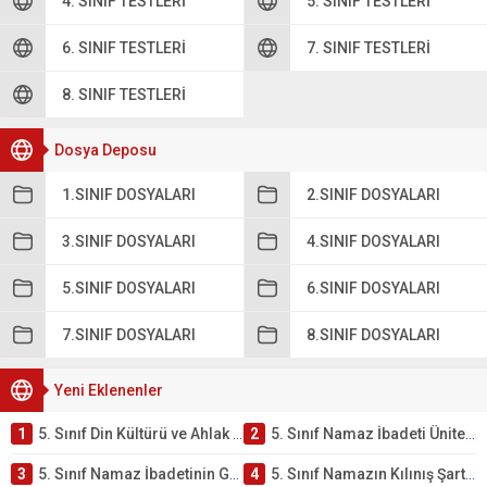
4. SINIF TESTLERI
5. SINIF TESTLERI
6. SINIF TESTLERI
7. SINIF TESTLERI
8. SINIF TESTLERI
Dosya Deposu
1.SINIF DOSYALARI
2.SINIF DOSYALARI
3.SINIF DOSYALARI
4.SINIF DOSYALARI
5.SINIF DOSYALARI
6.SINIF DOSYALARI
7.SINIF DOSYALARI
8.SINIF DOSYALARI
Yeni Eklenenler
1
5. Sınıf Din Kültürü ve Ahlak Bilgisi 2. Ünite: Namaz İbadeti Çalışmaları
2
5. Sınıf Namaz İbadeti Ünite Testi – Online Çöz
3
5. Sınıf Namaz İbadetinin Getirdiği Faydalar Testi
4
5. Sınıf Namazın Kılınış Şartları Testi