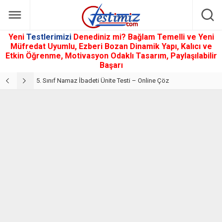
Yeni
Testlerimizi
Denediniz mi? Bağlam Temelli ve Yeni
Müfredat Uyumlu, Ezberi Bozan Dinamik Yapı, Kalıcı ve
Etkin Öğrenme, Motivasyon Odaklı Tasarım, Paylaşılabilir
Başarı
5. Sınıf Din Kültürü ve Ahlak Bilgisi 2. Ünite: Namaz İbadeti Çalışmaları
5. Sınıf Namaz İbadeti Ünite Testi – Online Çöz
5