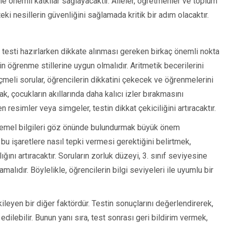
sine önemli katkılar sağlayacaktır. Aileler, öğretmenler ve toplum
eki nesillerin güvenliğini sağlamada kritik bir adım olacaktır.
arı testi hazırlarken dikkate alınması gereken birkaç önemli nokta
rin öğrenme stillerine uygun olmalıdır. Aritmetik becerilerini
çmeli sorular, öğrencilerin dikkatini çekecek ve öğrenmelerini
ak, çocukların akıllarında daha kalıcı izler bırakmasını
ren resimler veya simgeler, testin dikkat çekiciliğini artıracaktır.
gili temel bilgileri göz önünde bulundurmak büyük önem
n bu işaretlere nasıl tepki vermesi gerektiğini belirtmek,
ğını artıracaktır. Soruların zorluk düzeyi, 3. sınıf seviyesine
malıdır. Böylelikle, öğrencilerin bilgi seviyeleri ile uyumlu bir
leyen bir diğer faktördür. Testin sonuçlarını değerlendirerek,
edilebilir. Bunun yanı sıra, test sonrası geri bildirim vermek,