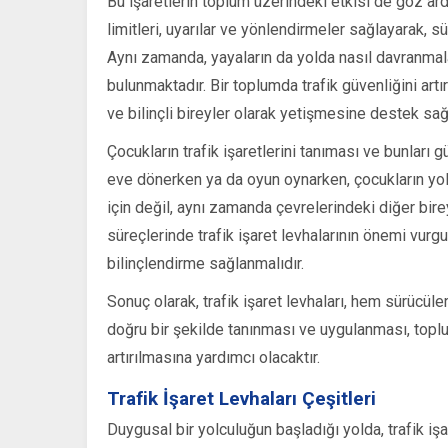
Bu işaretlerin toplum üzerindeki etkisi de göz ardı 
limitleri, uyarılar ve yönlendirmeler sağlayarak, s
Aynı zamanda, yayaların da yolda nasıl davranmala
bulunmaktadır. Bir toplumda trafik güvenliğini artır
ve bilinçli bireyler olarak yetişmesine destek sağl
Çocukların trafik işaretlerini tanıması ve bunlar
eve dönerken ya da oyun oynarken, çocukların yol
için değil, aynı zamanda çevrelerindeki diğer birey
süreçlerinde trafik işaret levhalarının önemi vurgu
bilinçlendirme sağlanmalıdır.
Sonuç olarak, trafik işaret levhaları, hem sürücüle
doğru bir şekilde tanınması ve uygulanması, toplu
artırılmasına yardımcı olacaktır.
Trafik İşaret Levhaları Çeşitleri
Duygusal bir yolculuğun başladığı yolda, trafik işa