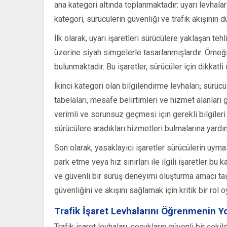
ana kategori altında toplanmaktadır: uyarı levhaları
kategori, sürücülerin güvenliği ve trafik akışının 
İlk olarak, uyarı işaretleri sürücülere yaklaşan teh
üzerine siyah simgelerle tasarlanmışlardır. Örneğin
bulunmaktadır. Bu işaretler, sürücüler için dikkatli 
İkinci kategori olan bilgilendirme levhaları, sürüc
tabelaları, mesafe belirtimleri ve hizmet alanları 
verimli ve sorunsuz geçmesi için gerekli bilgileri 
sürücülere aradıkları hizmetleri bulmalarına yardım
Son olarak, yasaklayıcı işaretler sürücülerin uymas
park etme veya hız sınırları ile ilgili işaretler bu 
ve güvenli bir sürüş deneyimi oluşturma amacı taşı
güvenliğini ve akışını sağlamak için kritik bir rol 
Trafik İşaret Levhalarını Öğrenmenin Yo
Trafik işaret levhaları, çocukların güvenli bir şek