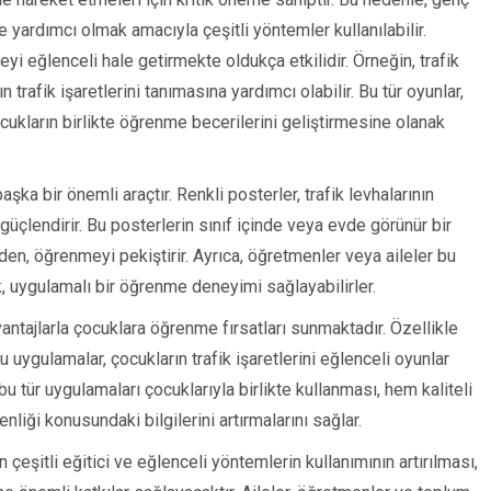
ne yardımcı olmak amacıyla çeşitli yöntemler kullanılabilir.
i eğlenceli hale getirmekte oldukça etkilidir. Örneğin, trafik
 trafik işaretlerini tanımasına yardımcı olabilir. Bu tür oyunlar,
ukların birlikte öğrenme becerilerini geliştirmesine olanak
şka bir önemli araçtır. Renkli posterler, trafik levhalarının
 güçlendirir. Bu posterlerin sınıf içinde veya evde görünür bir
den, öğrenmeyi pekiştirir. Ayrıca, öğretmenler veya aileler bu
k, uygulamalı bir öğrenme deneyimi sağlayabilirler.
vantajlarla çocuklara öğrenme fırsatları sunmaktadır. Özellikle
 bu uygulamalar, çocukların trafik işaretlerini eğlenceli oyunlar
bu tür uygulamaları çocuklarıyla birlikte kullanması, hem kaliteli
liği konusundaki bilgilerini artırmalarını sağlar.
n çeşitli eğitici ve eğlenceli yöntemlerin kullanımının artırılması,