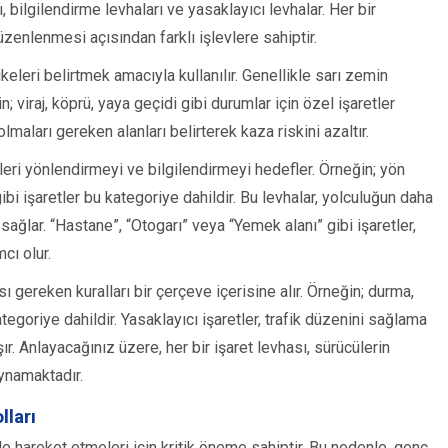
, bilgilendirme levhaları ve yasaklayıcı levhalar. Her bir
düzenlenmesi açısından farklı işlevlere sahiptir.
likeleri belirtmek amacıyla kullanılır. Genellikle sarı zemin
; viraj, köprü, yaya geçidi gibi durumlar için özel işaretler
olmaları gereken alanları belirterek kaza riskini azaltır.
üleri yönlendirmeyi ve bilgilendirmeyi hedefler. Örneğin; yön
gibi işaretler bu kategoriye dahildir. Bu levhalar, yolculuğun daha
sağlar. “Hastane”, “Otogarı” veya “Yemek alanı” gibi işaretler,
cı olur.
ı gereken kuralları bir çerçeve içerisine alır. Örneğin; durma,
kategoriye dahildir. Yasaklayıcı işaretler, trafik düzenini sağlama
r. Anlayacağınız üzere, her bir işaret levhası, sürücülerin
oynamaktadır.
lları
ilde hareket etmeleri için kritik öneme sahiptir. Bu nedenle, genç