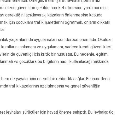
edilmemelidir. Örneğin, trafik işaret levhaları, belirli hız
ürücülerin güvenli bir şekilde hareket etmesine yardımcı olur.
rı gerektiğini açıklayarak, kazaların önlenmesine katkıda
mak için çocuklara trafik işaretlerini öğretmek, onların dikkatli
ar.
ı günlük yaşamlarında uygulamaları son derece önemlidir. Okuldan
 kurallarını anlaması ve uygulaması, sadece kendi güvenlikleri
lerin de güvenliği için kritik bir husustur. Bu nedenle, eğitim
lanmalı ve çocuklara bu bilgilerin nasıl kullanılacağı hakkında
r hem de yayalar için önemli bir rehberlik sağlar. Bu işaretlerin
mda trafik kazalarının azaltılmasına ve genel güvenliğin
ret levhaları sürücüler için hayati öneme sahiptir. Bu levhalar, üç