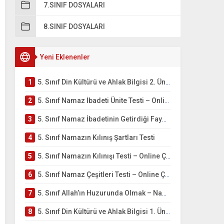
7.SINIF DOSYALARI
8.SINIF DOSYALARI
Yeni Eklenenler
1
5. Sınıf Din Kültürü ve Ahlak Bilgisi 2. Ünite: Namaz İbadeti Çalışmaları
2
5. Sınıf Namaz İbadeti Ünite Testi – Online Çöz
3
5. Sınıf Namaz İbadetinin Getirdiği Faydalar Testi
4
5. Sınıf Namazın Kılınış Şartları Testi
5
5. Sınıf Namazın Kılınışı Testi – Online Çöz
6
5. Sınıf Namaz Çeşitleri Testi – Online Çöz
7
5. Sınıf Allah’ın Huzurunda Olmak – Namaz İbadeti Testi
8
5. Sınıf Din Kültürü ve Ahlak Bilgisi 1. Ünite: Allah İnancı Çalışmaları