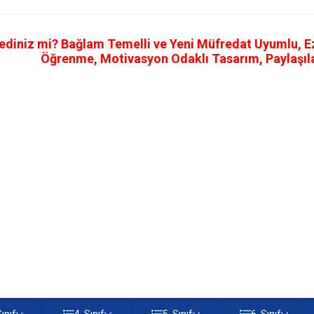
ediniz mi? Bağlam Temelli ve Yeni Müfredat Uyumlu, Ezb
Öğrenme, Motivasyon Odaklı Tasarım, Paylaşılab
Sınıf
4. Sınıf
5. Sınıf
6. Sınıf