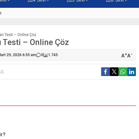
z
5. Sınıf Namaz İbadetinin Geti
ları Testi – Online Çöz
rı Testi – Online Çöz
+
-
A
A
art 29, 2026 6:55 am
0
1.745
AŞ
S
ir?