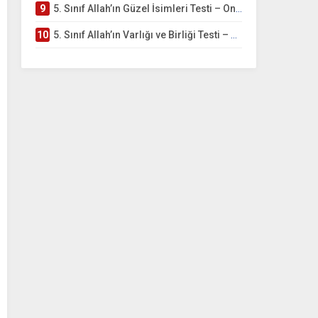
9
5. Sınıf Allah’ın Güzel İsimleri Testi – Online Çöz
10
5. Sınıf Allah’ın Varlığı ve Birliği Testi – Online Çöz