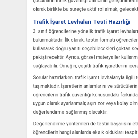
çocukların trafik güvenliği bilincinin geliştirilme
olarak birlikte bu süreçte aktif rol almak, gelecekt
Trafik İşaret Levhaları Testi Hazırlığı
3. sınıf öğrencilerine yönelik trafik işaret levhal
bulunmaktadır. İlk olarak, testin formatı öğrencile
kullanarak doğru yanıtı seçebilecekleri çoktan se
pekiştirecektir. Ayrıca, görsel materyaller kullanm
sağlayabilir. Örneğin, çeşitli trafik işaretlerini içe
Sorular hazırlarken, trafik işaret levhalarıyla il
taşımaktadır. İşaretlerin anlamlarını ve sürücüleri
öğrencilerin trafik güvenliği konusundaki farkındalı
uygun olarak ayarlanmalı; aşırı zor veya kolay olma
değerlendirme sağlanmış olacaktır.
Değerlendirme yöntemleri de testin başarısını etki
öğrencilerin hangi alanlarda eksik oldukları tespit 