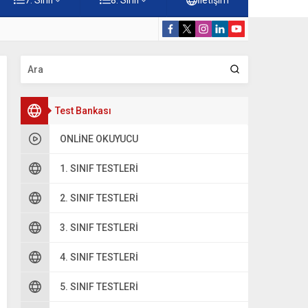
rdiği Faydalar Testi
5. Sınıf Namazı
Test Bankası
ONLINE OKUYUCU
1. SINIF TESTLERI
2. SINIF TESTLERI
oru 2
3. SINIF TESTLERI
4. SINIF TESTLERI
5. SINIF TESTLERI