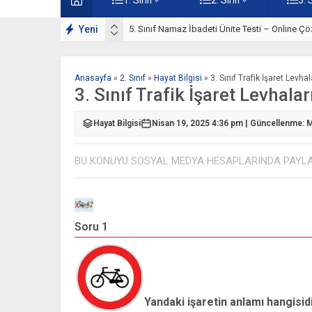
lışmaları
Yeni
5. Sınıf Namaz İbadeti Ünite Testi – Online Çö
Anasayfa
»
2. Sınıf
»
Hayat Bilgisi
»
3. Sınıf Trafik İşaret Levha
3. Sınıf Trafik İşaret Levhala
Hayat Bilgisi
Nisan 19, 2025 4:36 pm | Güncellenme: M
BU KONUYU SOSYAL MEDYA HESAPLARINDA PAYL
Soru 1
Yandaki işaretin anlamı hangisid